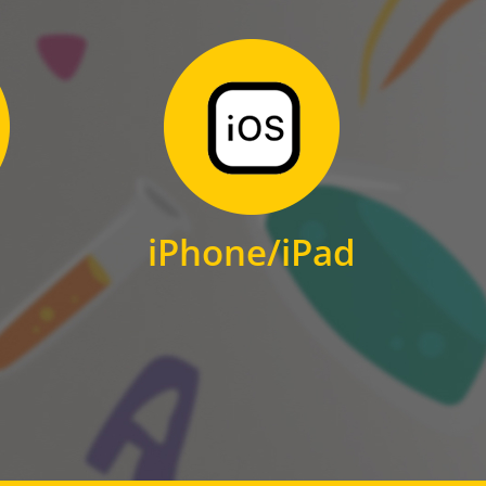
Zum Download
für iPhone und iPad
iPhone/iPad
IOS