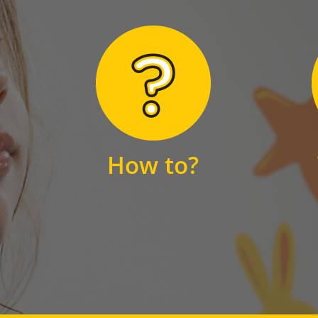
Hier finden Sie
unsere FAQs
How to?
FAQS