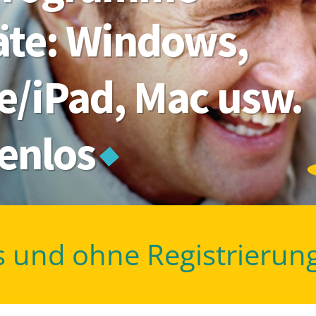
räte: Windows,
e/iPad, Mac usw.
tenlos
s und ohne Registrierun