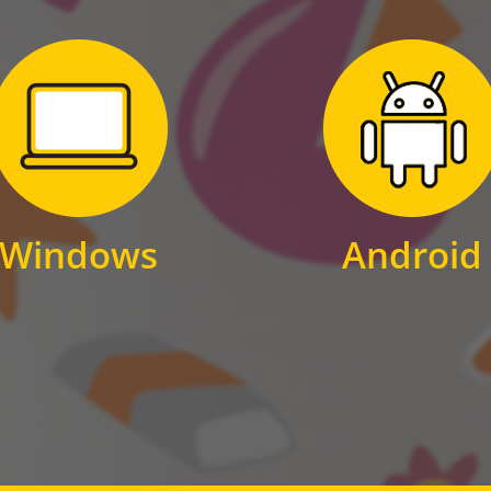
Zum Download
Zum Download
für Windows
für Android
Windows
Android
WINDOWS
ANDROID