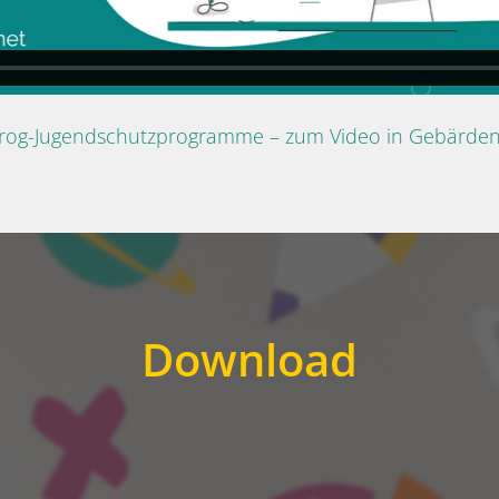
Prog-Jugendschutzprogramme – zum Video in Gebärde
Download