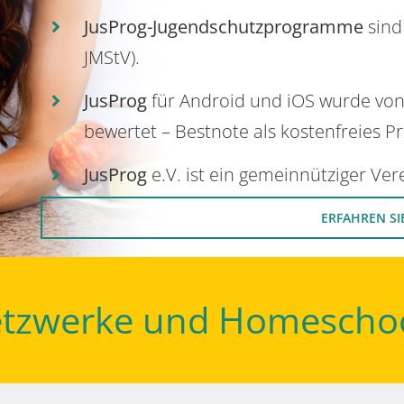
JusProg-Jugendschutzprogramme
sind
JMStV).
JusProg
für Android und iOS wurde vo
bewertet – Bestnote als kostenfreies P
JusProg
e.V. ist ein gemeinnütziger Ve
ERFAHREN SI
Netzwerke und Homescho