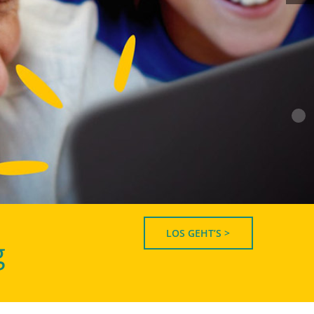
LOS GEHT’S >
g