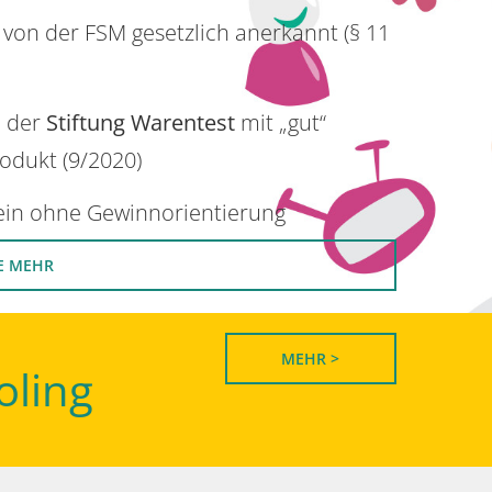
 von der FSM gesetzlich anerkannt (§ 11
n der
Stiftung Warentest
mit „gut“
rodukt (9/2020)
rein ohne Gewinnorientierung
E MEHR
MEHR >
oling