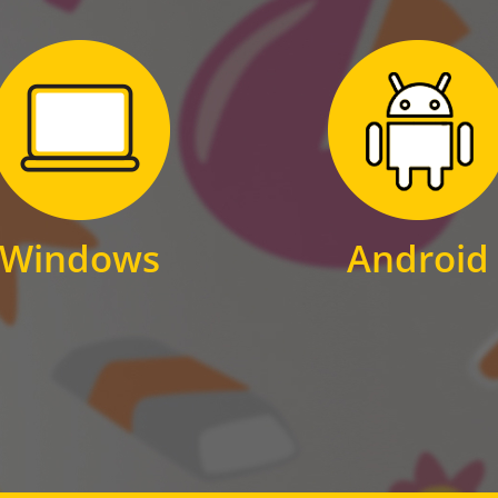
Zum Download
Zum Download
für Windows
für Android
Windows
Android
WINDOWS
ANDROID