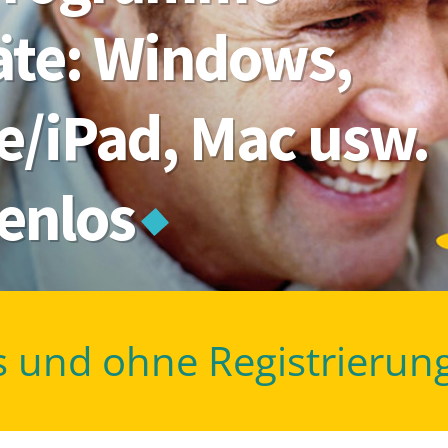
räte: Windows,
e/iPad, Mac usw.
tenlos
s und ohne Registrierun