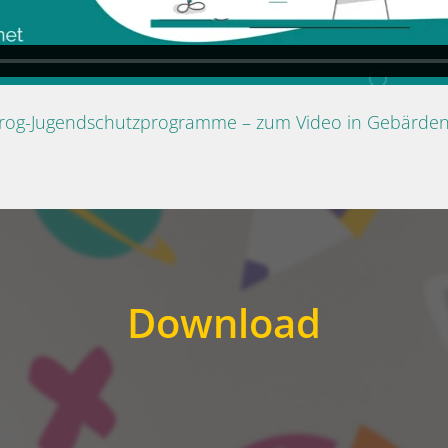
Prog-Jugendschutzprogramme – zum Video in Gebärde
Download