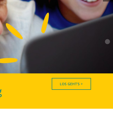
LOS GEHT’S >
g