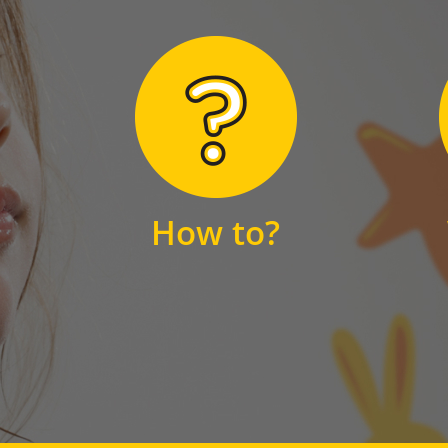
Hier finden Sie
unsere FAQs
How to?
FAQS