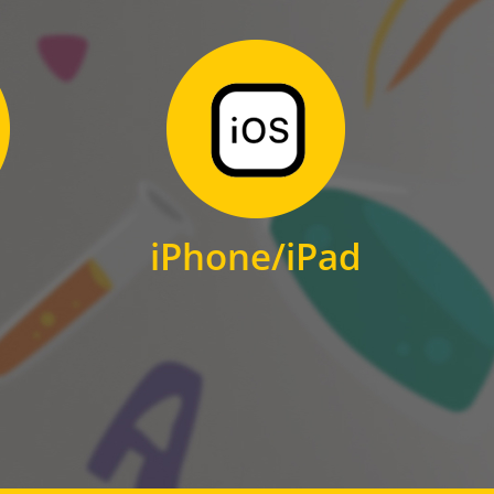
Zum Download
für iPhone und iPad
iPhone/iPad
IOS