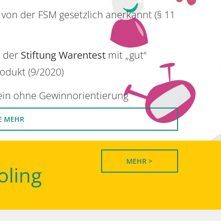
 von der FSM gesetzlich anerkannt (§ 11
n der
Stiftung Warentest
mit „gut“
rodukt (9/2020)
rein ohne Gewinnorientierung
E MEHR
MEHR >
oling