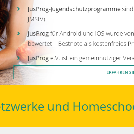
JusProg-Jugendschutzprogramme
sind
JMStV).
JusProg
für Android und iOS wurde vo
bewertet – Bestnote als kostenfreies P
JusProg
e.V. ist ein gemeinnütziger Ve
ERFAHREN SI
Netzwerke und Homescho