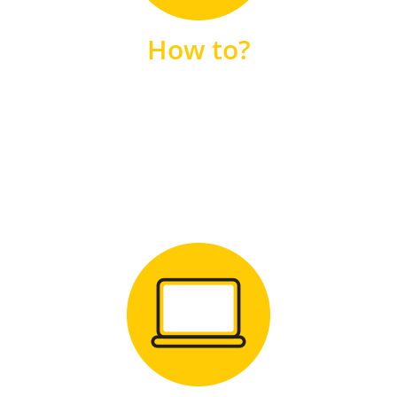
unsere FAQs
How to?
FAQS
Zum Download
für Windows