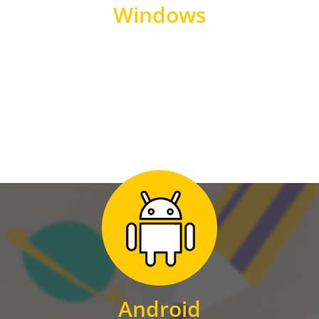
Windows
WINDOWS
Zum Download
für Android
Android