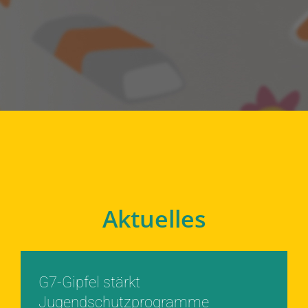
Aktuelles
G7-Gipfel stärkt
Jugendschutzprogramme