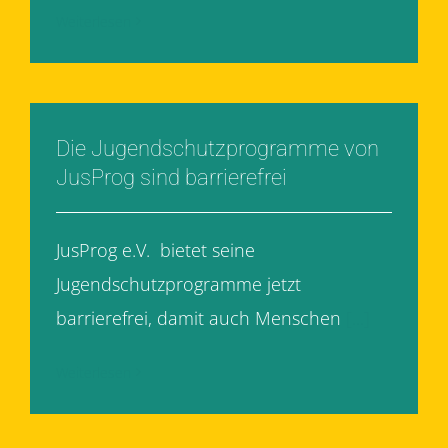
Weiterlesen
Die Jugendschutzprogramme von
JusProg sind barrierefrei
JusProg e.V. bietet seine
Jugendschutzprogramme jetzt
barrierefrei, damit auch Menschen
[...]
Weiterlesen