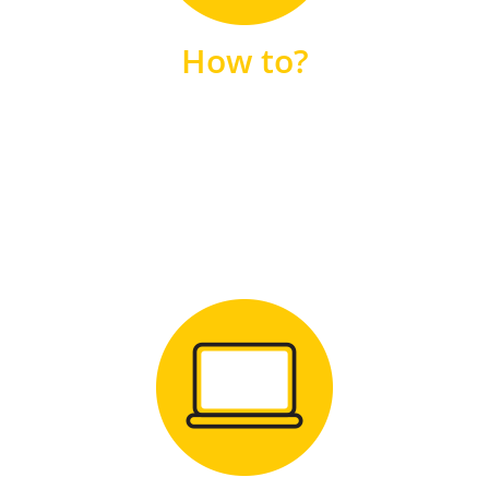
unsere FAQs
How to?
FAQS
Zum Download
für Windows