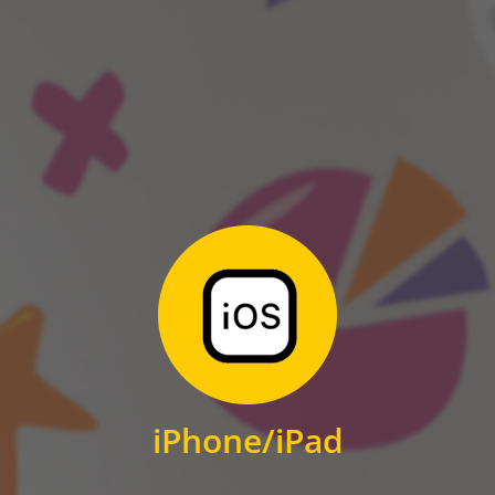
ANDROID
Zum Download
für iPhone und iPad
iPhone/iPad
IOS