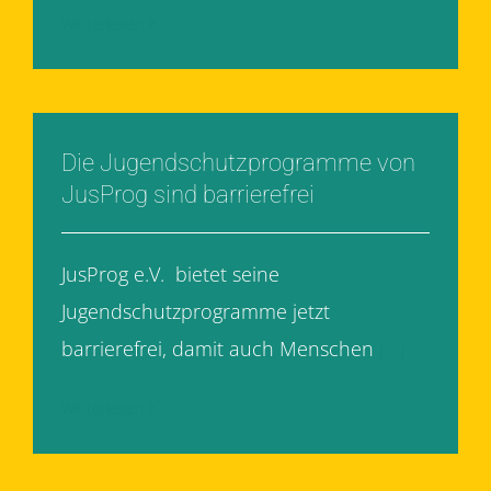
Weiterlesen
Die Jugendschutzprogramme von
JusProg sind barrierefrei
JusProg e.V. bietet seine
Jugendschutzprogramme jetzt
barrierefrei, damit auch Menschen
[...]
Weiterlesen