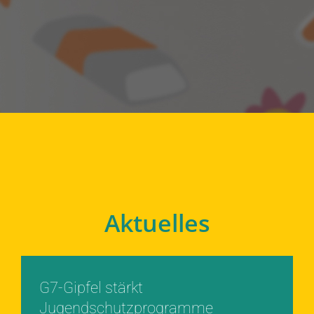
Aktuelles
G7-Gipfel stärkt
Jugendschutzprogramme