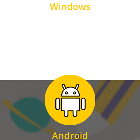
Windows
WINDOWS
Zum Download
für Android
Android