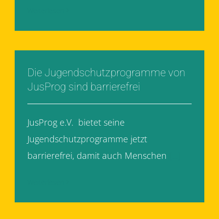
Weiterlesen
Die Jugendschutzprogramme von
JusProg sind barrierefrei
JusProg e.V. bietet seine
Jugendschutzprogramme jetzt
barrierefrei, damit auch Menschen
[...]
Weiterlesen