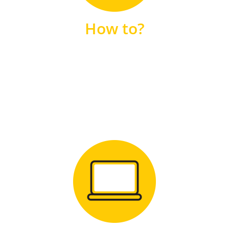
unsere FAQs
How to?
FAQS
Zum Download
für Windows