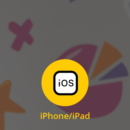
ANDROID
Zum Download
für iPhone und iPad
iPhone/iPad
IOS