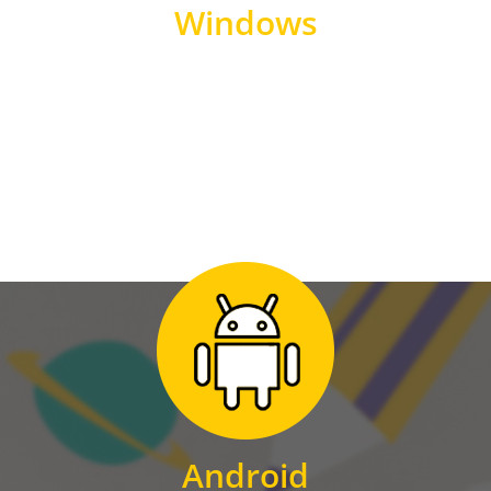
Windows
WINDOWS
Zum Download
für Android
Android