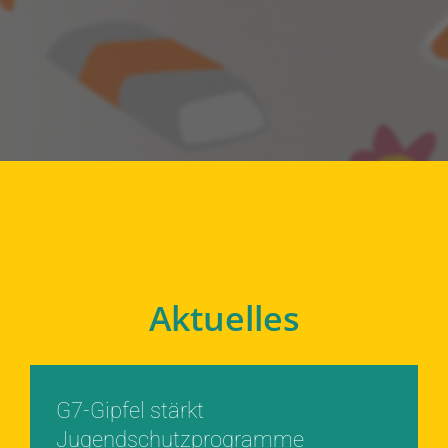
Aktuelles
G7-Gipfel stärkt
Jugendschutzprogramme