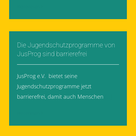
Weiterlesen
Die Jugendschutzprogramme von
JusProg sind barrierefrei
JusProg e.V. bietet seine
Jugendschutzprogramme jetzt
barrierefrei, damit auch Menschen
[...]
Weiterlesen