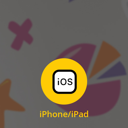
ANDROID
Zum Download
für iPhone und iPad
iPhone/iPad
IOS