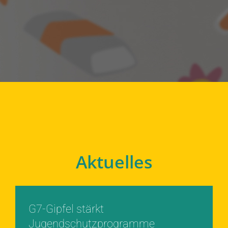
Aktuelles
G7-Gipfel stärkt
Jugendschutzprogramme