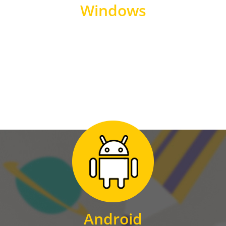
Windows
WINDOWS
Zum Download
für Android
Android