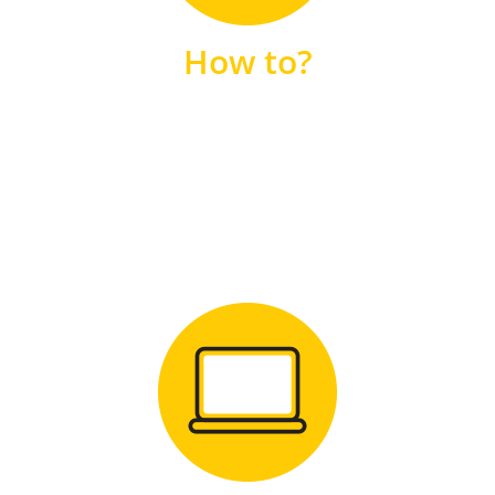
unsere FAQs
How to?
FAQS
Zum Download
für Windows