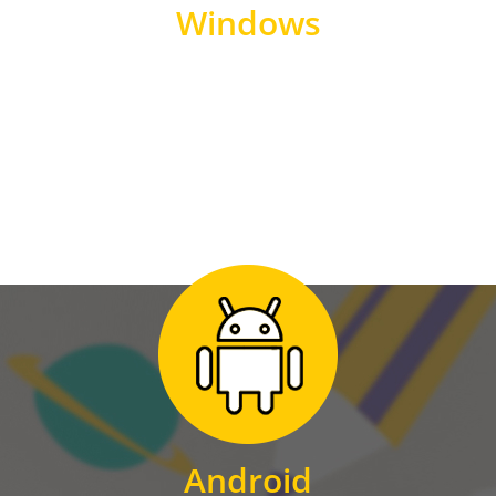
Windows
WINDOWS
Zum Download
für Android
Android