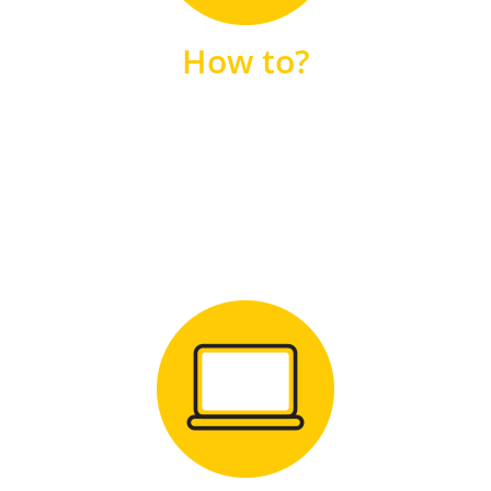
unsere FAQs
How to?
FAQS
Zum Download
für Windows