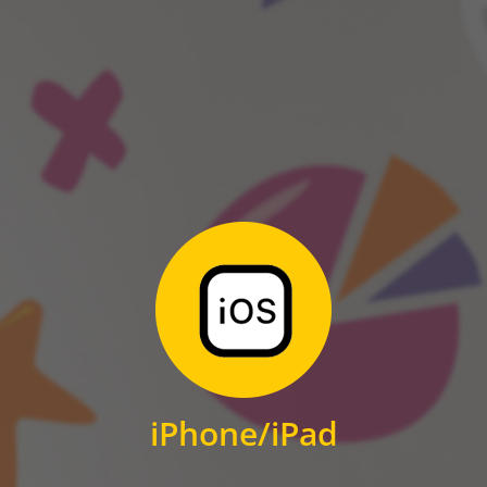
ANDROID
Zum Download
für iPhone und iPad
iPhone/iPad
IOS