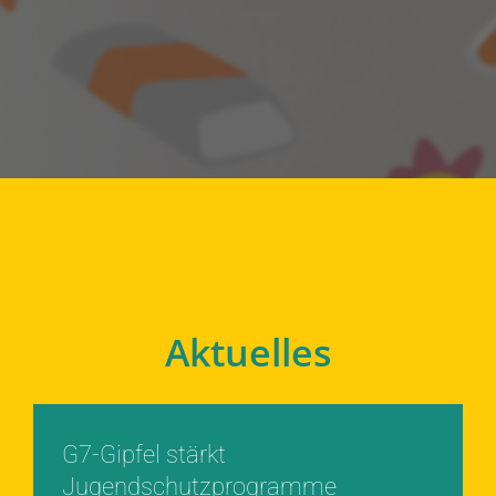
Aktuelles
G7-Gipfel stärkt
Jugendschutzprogramme