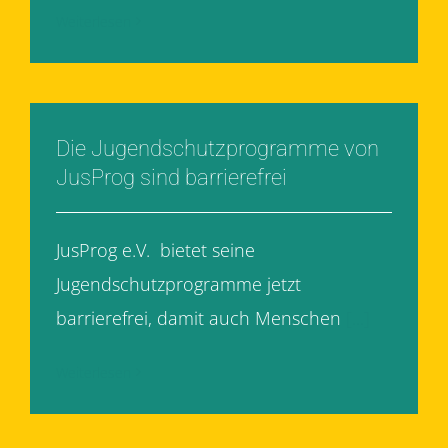
Weiterlesen
Die Jugendschutzprogramme von
JusProg sind barrierefrei
JusProg e.V. bietet seine
Jugendschutzprogramme jetzt
barrierefrei, damit auch Menschen
[...]
Weiterlesen