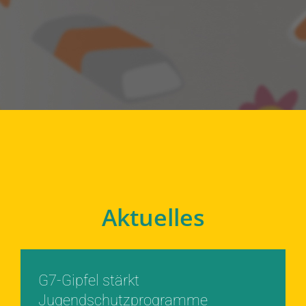
Aktuelles
G7-Gipfel stärkt
Jugendschutzprogramme