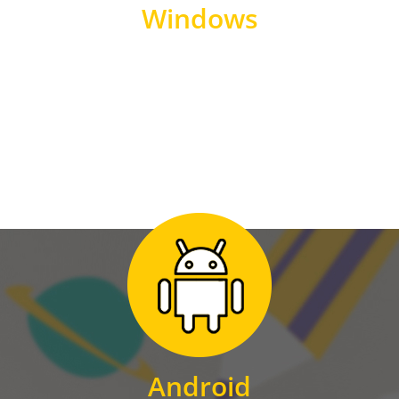
Windows
WINDOWS
Zum Download
für Android
Android