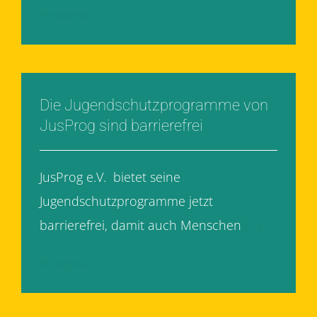
Weiterlesen
Die Jugendschutzprogramme von
JusProg sind barrierefrei
JusProg e.V. bietet seine
Jugendschutzprogramme jetzt
barrierefrei, damit auch Menschen
[...]
Weiterlesen