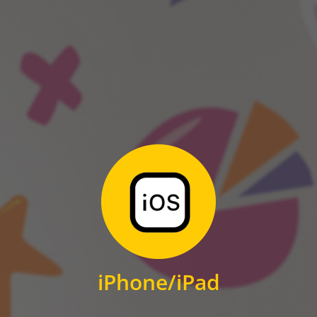
ANDROID
Zum Download
für iPhone und iPad
iPhone/iPad
IOS