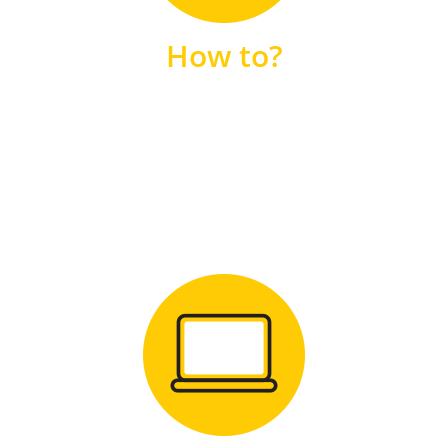
unsere FAQs
How to?
FAQS
Zum Download
für Windows