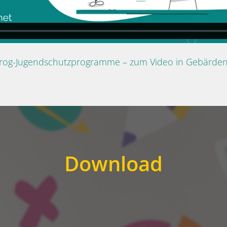
Prog-Jugendschutzprogramme – zum Video in Gebärde
Download