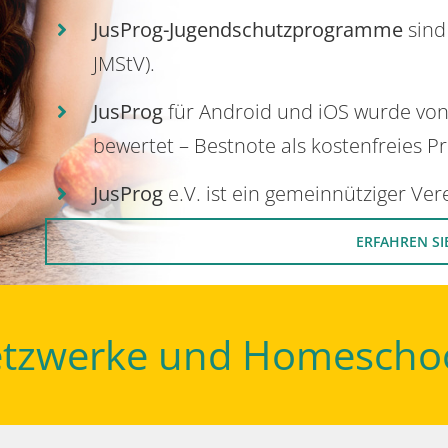
JusProg-Jugendschutzprogramme
sind
JMStV).
JusProg
für Android und iOS wurde vo
bewertet – Bestnote als kostenfreies P
JusProg
e.V. ist ein gemeinnütziger Ve
ERFAHREN SI
Netzwerke und Homescho