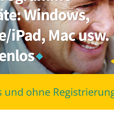
räte: Windows,
e/iPad, Mac usw.
tenlos
s und ohne Registrierun