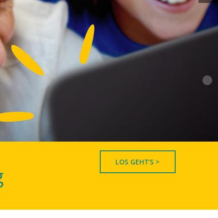
LOS GEHT’S >
g