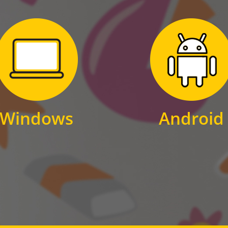
Zum Download
Zum Download
für Windows
für Android
Windows
Android
WINDOWS
ANDROID