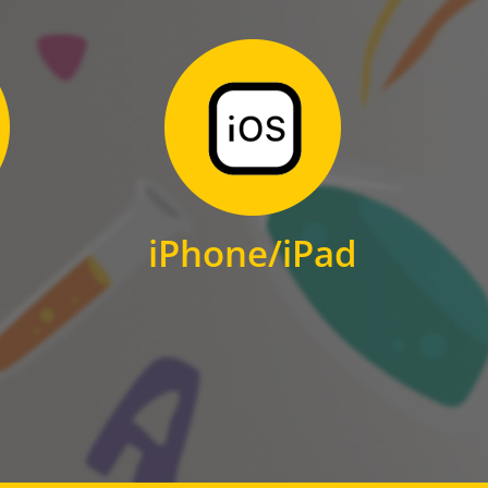
Zum Download
für iPhone und iPad
iPhone/iPad
IOS