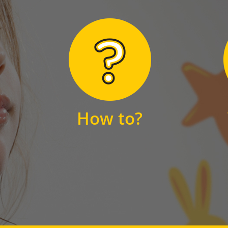
Hier finden Sie
unsere FAQs
How to?
FAQS