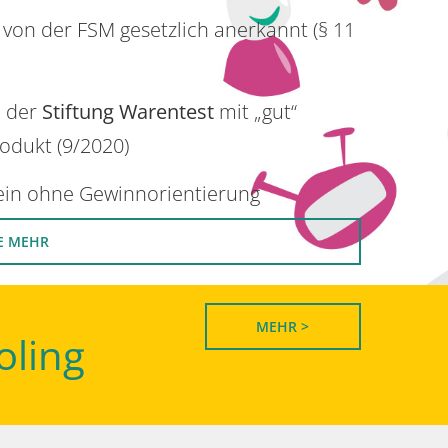
 von der FSM gesetzlich anerkannt (§ 11
n der
Stiftung Warentest
mit „gut“
rodukt (9/2020)
rein ohne Gewinnorientierung
E MEHR
MEHR >
oling