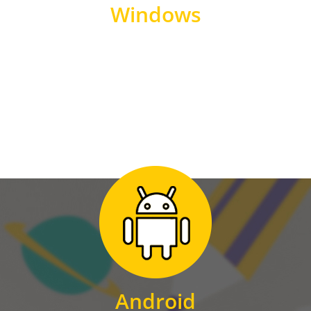
Windows
WINDOWS
Zum Download
für Android
Android