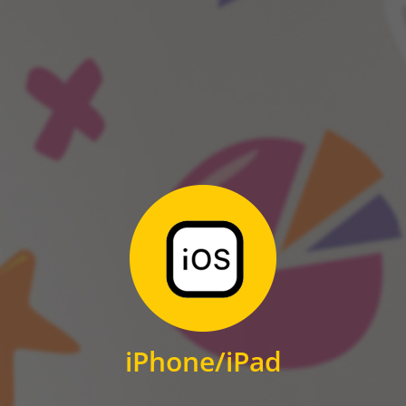
ANDROID
Zum Download
für iPhone und iPad
iPhone/iPad
IOS