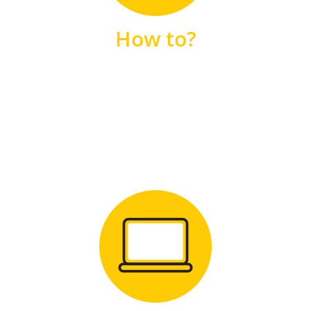
unsere FAQs
How to?
FAQS
Zum Download
für Windows