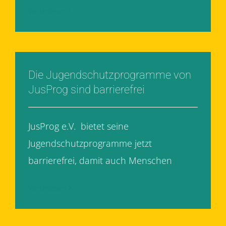
Weiterlesen
Die Jugendschutzprogramme von
JusProg sind barrierefrei
JusProg e.V. bietet seine
Jugendschutzprogramme jetzt
barrierefrei, damit auch Menschen
[...]
Weiterlesen