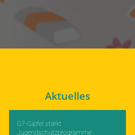
Aktuelles
G7-Gipfel stärkt
Jugendschutzprogramme