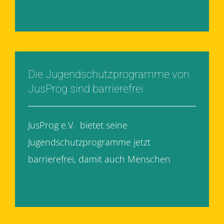
Weiterlesen
Die Jugendschutzprogramme von
JusProg sind barrierefrei
JusProg e.V. bietet seine
Jugendschutzprogramme jetzt
barrierefrei, damit auch Menschen
[...]
Weiterlesen