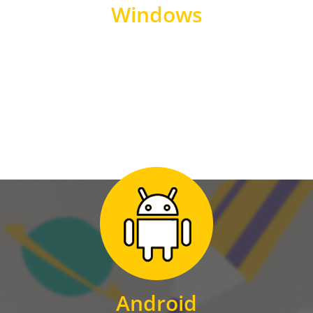
Windows
WINDOWS
Zum Download
für Android
Android