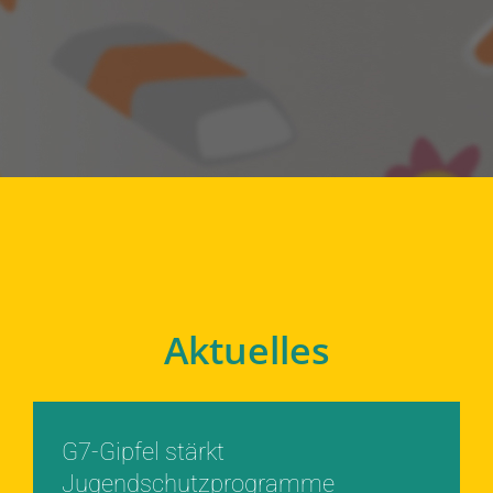
Aktuelles
G7-Gipfel stärkt
Jugendschutzprogramme