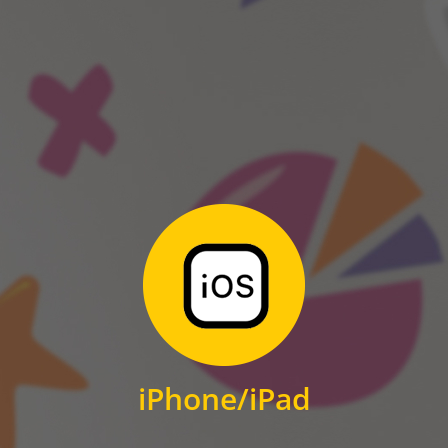
ANDROID
Zum Download
für iPhone und iPad
iPhone/iPad
IOS