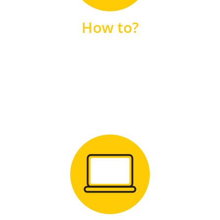
unsere FAQs
How to?
FAQS
Zum Download
für Windows