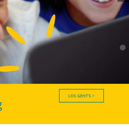
LOS GEHT’S >
g