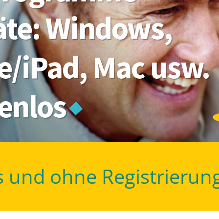
räte: Windows,
e/iPad, Mac usw.
tenlos
s und ohne Registrierun