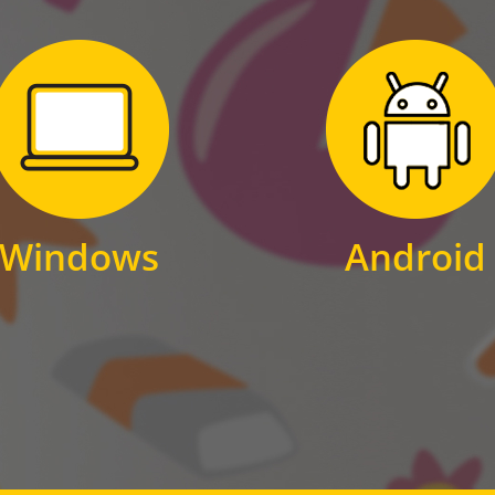
Zum Download
Zum Download
für Windows
für Android
Windows
Android
WINDOWS
ANDROID