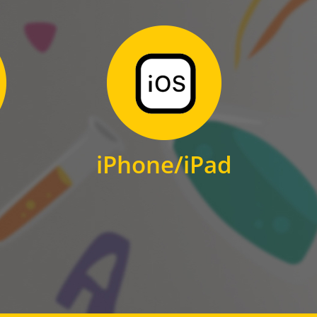
Zum Download
für iPhone und iPad
iPhone/iPad
IOS