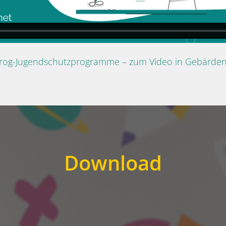
Prog-Jugendschutzprogramme – zum Video in Gebärde
Download