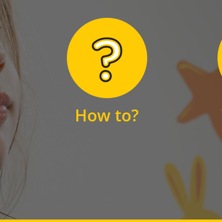
Hier finden Sie
unsere FAQs
How to?
FAQS