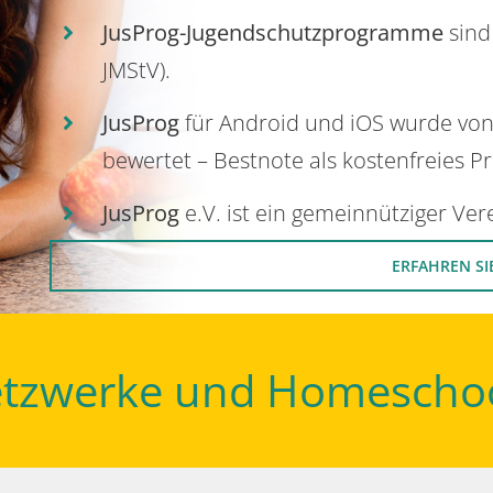
JusProg-Jugendschutzprogramme
sind
JMStV).
JusProg
für Android und iOS wurde vo
bewertet – Bestnote als kostenfreies P
JusProg
e.V. ist ein gemeinnütziger Ve
ERFAHREN SI
Netzwerke und Homescho