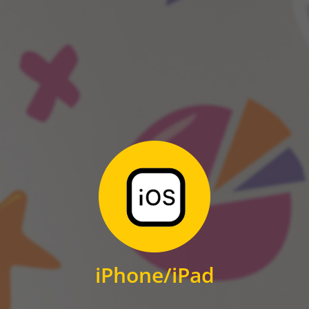
ANDROID
Zum Download
für iPhone und iPad
iPhone/iPad
IOS