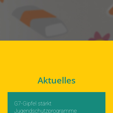
Aktuelles
G7-Gipfel stärkt
Jugendschutzprogramme