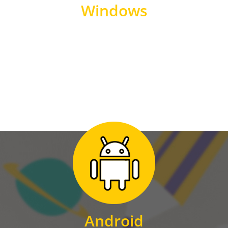
Windows
WINDOWS
Zum Download
für Android
Android