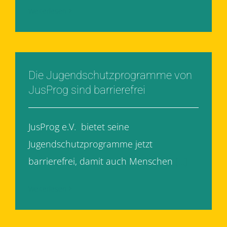
Weiterlesen
Die Jugendschutzprogramme von
JusProg sind barrierefrei
JusProg e.V. bietet seine
Jugendschutzprogramme jetzt
barrierefrei, damit auch Menschen
[...]
Weiterlesen