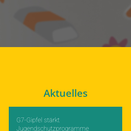
Aktuelles
G7-Gipfel stärkt
Jugendschutzprogramme