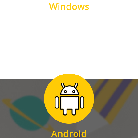
Windows
WINDOWS
Zum Download
für Android
Android