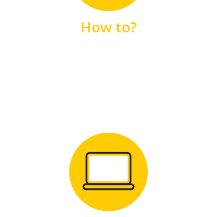
unsere FAQs
How to?
FAQS
Zum Download
für Windows