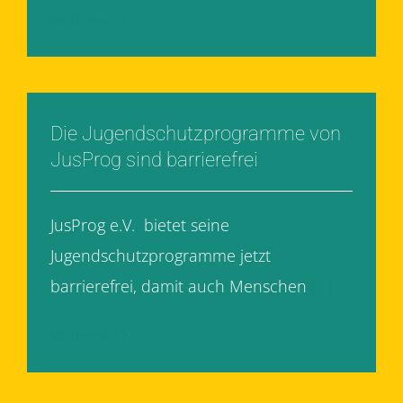
Weiterlesen
Die Jugendschutzprogramme von
JusProg sind barrierefrei
JusProg e.V. bietet seine
Jugendschutzprogramme jetzt
barrierefrei, damit auch Menschen
[...]
Weiterlesen