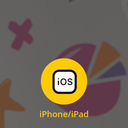
ANDROID
Zum Download
für iPhone und iPad
iPhone/iPad
IOS