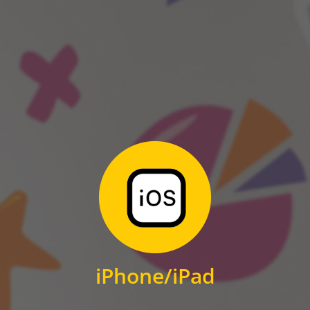
ANDROID
Zum Download
für iPhone und iPad
iPhone/iPad
IOS