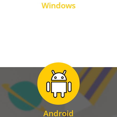
Windows
WINDOWS
Zum Download
für Android
Android