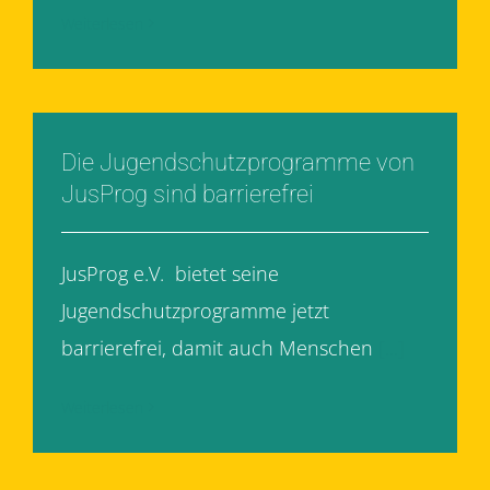
Weiterlesen
Die Jugendschutzprogramme von
JusProg sind barrierefrei
JusProg e.V. bietet seine
Jugendschutzprogramme jetzt
barrierefrei, damit auch Menschen
[...]
Weiterlesen