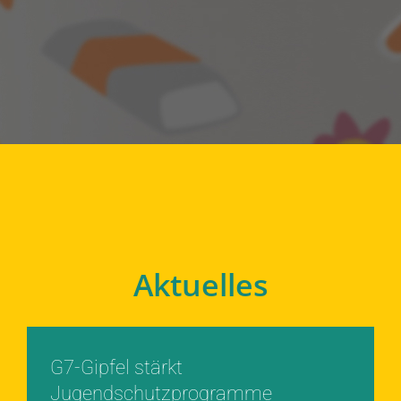
Aktuelles
G7-Gipfel stärkt
Jugendschutzprogramme