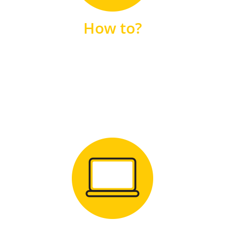
unsere FAQs
How to?
FAQS
Zum Download
für Windows