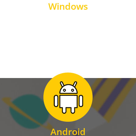
Windows
WINDOWS
Zum Download
für Android
Android