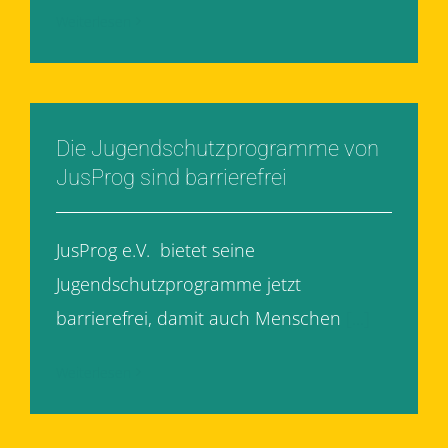
Weiterlesen
Die Jugendschutzprogramme von
JusProg sind barrierefrei
JusProg e.V. bietet seine
Jugendschutzprogramme jetzt
barrierefrei, damit auch Menschen
[...]
Weiterlesen