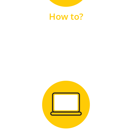
unsere FAQs
How to?
FAQS
Zum Download
für Windows