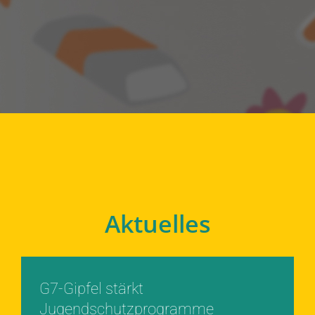
Aktuelles
G7-Gipfel stärkt
Jugendschutzprogramme