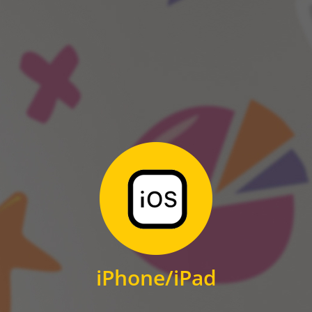
ANDROID
Zum Download
für iPhone und iPad
iPhone/iPad
IOS