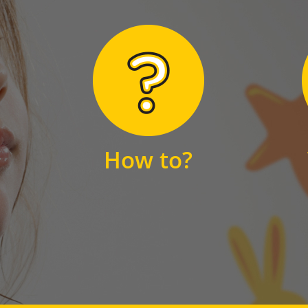
Hier finden Sie
unsere FAQs
How to?
FAQS