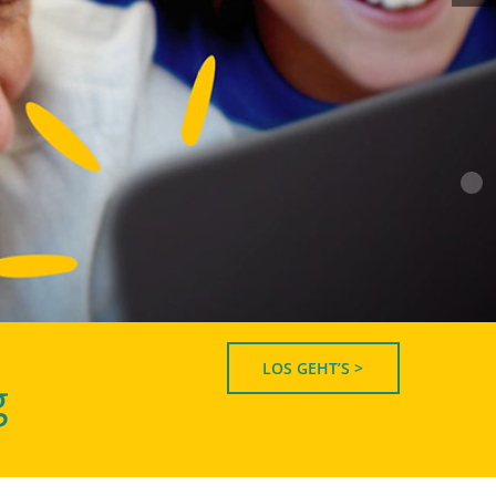
LOS GEHT’S >
g