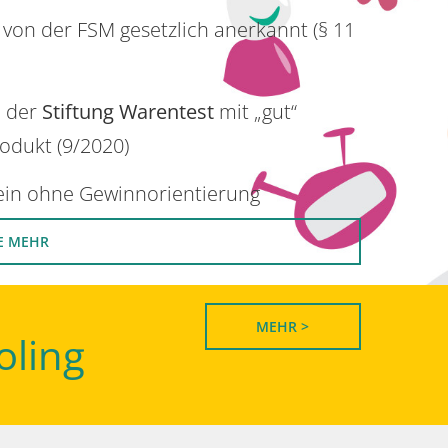
 von der FSM gesetzlich anerkannt (§ 11
n der
Stiftung Warentest
mit „gut“
rodukt (9/2020)
rein ohne Gewinnorientierung
E MEHR
MEHR >
oling