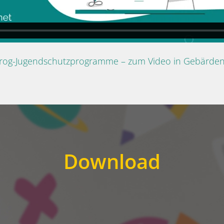
Prog-Jugendschutzprogramme – zum Video in Gebärde
Download