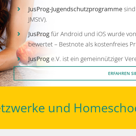
JusProg-Jugendschutzprogramme
sind
JMStV).
JusProg
für Android und iOS wurde vo
bewertet – Bestnote als kostenfreies P
JusProg
e.V. ist ein gemeinnütziger Ve
ERFAHREN SI
Netzwerke und Homescho