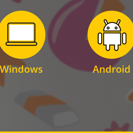
Zum Download
Zum Download
für Windows
für Android
Windows
Android
WINDOWS
ANDROID