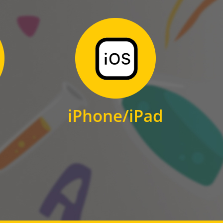
Zum Download
für iPhone und iPad
iPhone/iPad
IOS