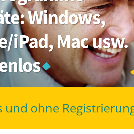
räte: Windows,
e/iPad, Mac usw.
tenlos
s und ohne Registrierun