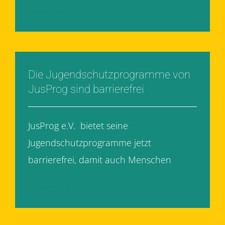
Weiterlesen
Die Jugendschutzprogramme von
JusProg sind barrierefrei
JusProg e.V. bietet seine
Jugendschutzprogramme jetzt
barrierefrei, damit auch Menschen
[...]
Weiterlesen