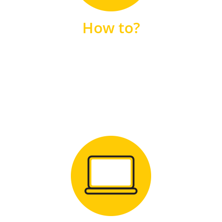
unsere FAQs
How to?
FAQS
Zum Download
für Windows