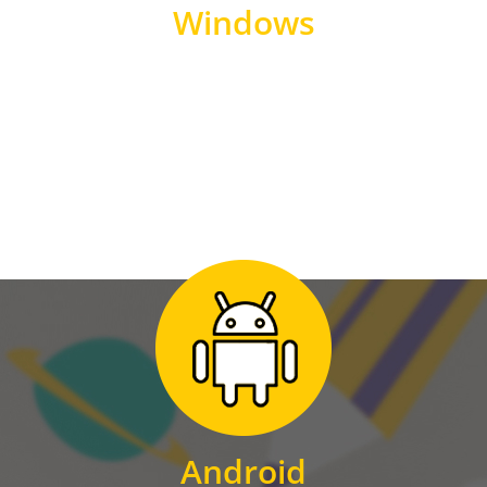
Windows
WINDOWS
Zum Download
für Android
Android