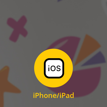
ANDROID
Zum Download
für iPhone und iPad
iPhone/iPad
IOS