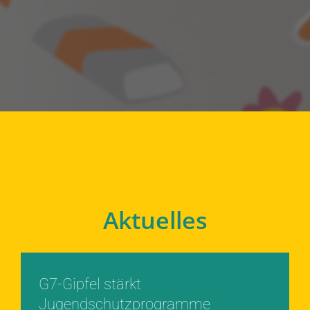
Aktuelles
G7-Gipfel stärkt
Jugendschutzprogramme