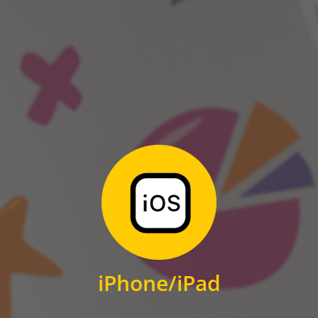
ANDROID
Zum Download
für iPhone und iPad
iPhone/iPad
IOS