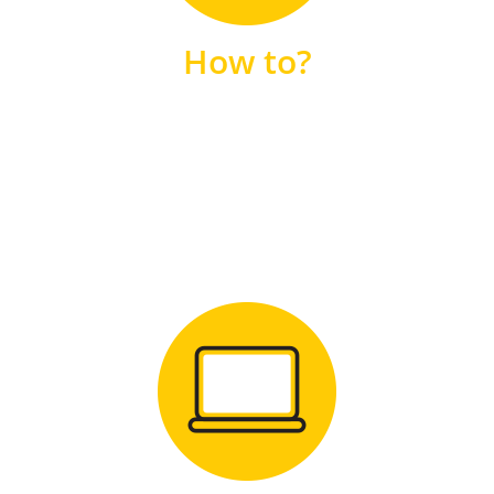
unsere FAQs
How to?
FAQS
Zum Download
für Windows