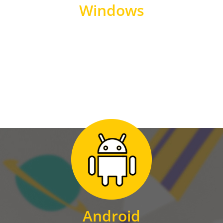
Windows
WINDOWS
Zum Download
für Android
Android