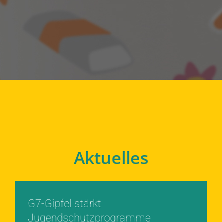
Aktuelles
G7-Gipfel stärkt
Jugendschutzprogramme