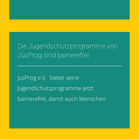
Weiterlesen
Die Jugendschutzprogramme von
JusProg sind barrierefrei
JusProg e.V. bietet seine
Jugendschutzprogramme jetzt
barrierefrei, damit auch Menschen
[...]
Weiterlesen