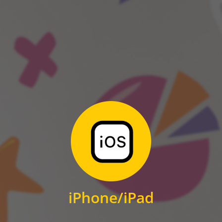
ANDROID
Zum Download
für iPhone und iPad
iPhone/iPad
IOS