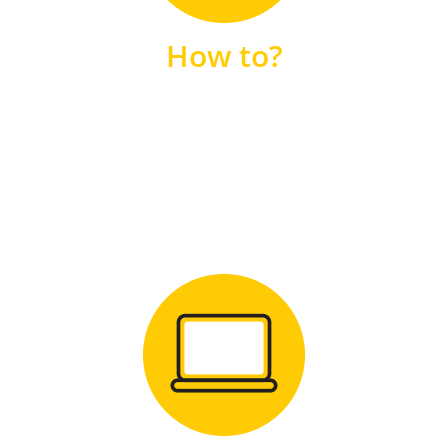
unsere FAQs
How to?
FAQS
Zum Download
für Windows