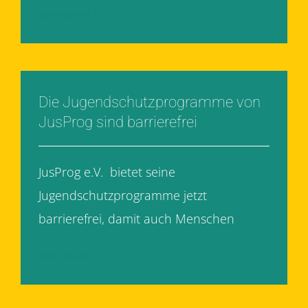
Weiterlesen
Die Jugendschutzprogramme von
JusProg sind barrierefrei
JusProg e.V. bietet seine
Jugendschutzprogramme jetzt
barrierefrei, damit auch Menschen
[...]
Weiterlesen