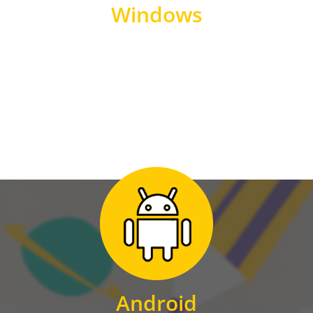
Windows
WINDOWS
Zum Download
für Android
Android