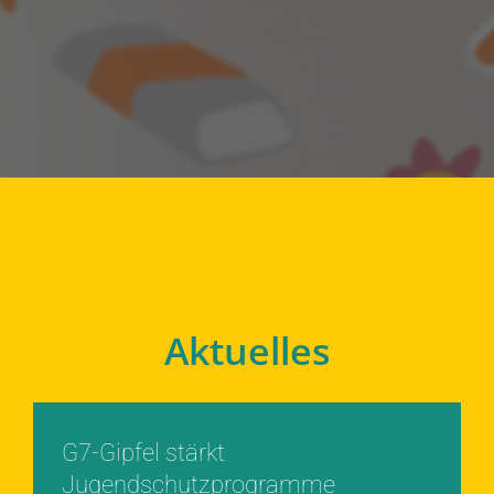
Aktuelles
G7-Gipfel stärkt
Jugendschutzprogramme