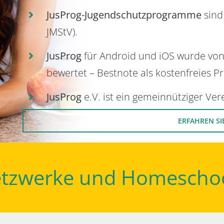
JusProg-Jugendschutzprogramme
sind
JMStV).
JusProg
für Android und iOS wurde vo
bewertet – Bestnote als kostenfreies P
JusProg
e.V. ist ein gemeinnütziger Ve
ERFAHREN SI
Netzwerke und Homescho