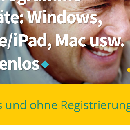
räte: Windows,
e/iPad, Mac usw.
tenlos
s und ohne Registrierun