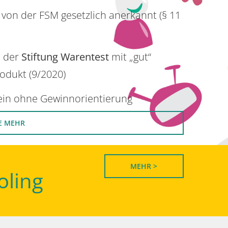
 von der FSM gesetzlich anerkannt (§ 11
n der
Stiftung Warentest
mit „gut“
rodukt (9/2020)
rein ohne Gewinnorientierung
E MEHR
MEHR >
oling