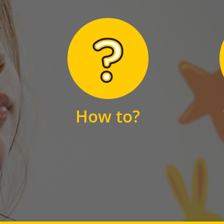
Hier finden Sie
unsere FAQs
How to?
FAQS