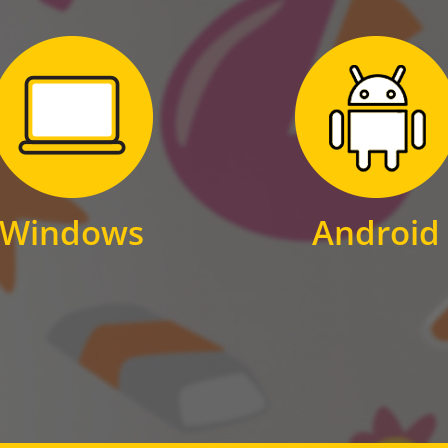
Zum Download
Zum Download
für Windows
für Android
Windows
Android
WINDOWS
ANDROID