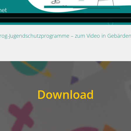
Prog-Jugendschutzprogramme – zum Video in Gebärde
Download