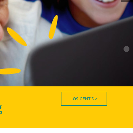
LOS GEHT’S >
g