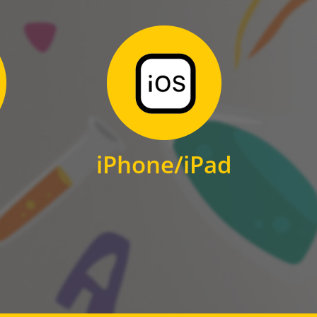
Zum Download
für iPhone und iPad
iPhone/iPad
IOS