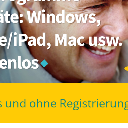
räte: Windows,
e/iPad, Mac usw.
tenlos
s und ohne Registrierun