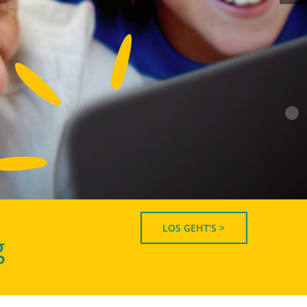
LOS GEHT’S >
g