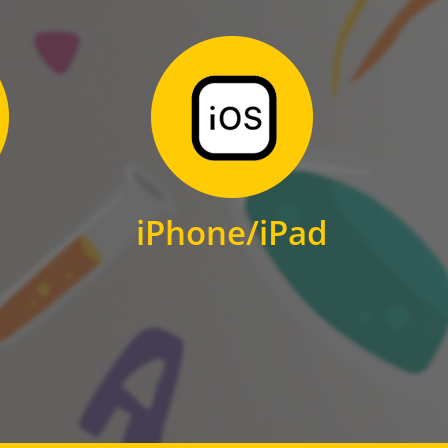
Zum Download
für iPhone und iPad
iPhone/iPad
IOS