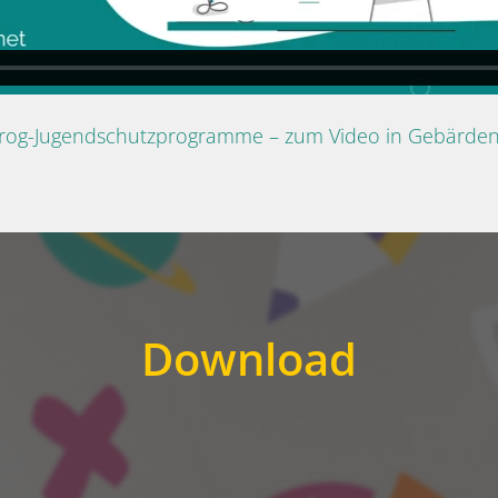
Prog-Jugendschutzprogramme – zum Video in Gebärde
Download