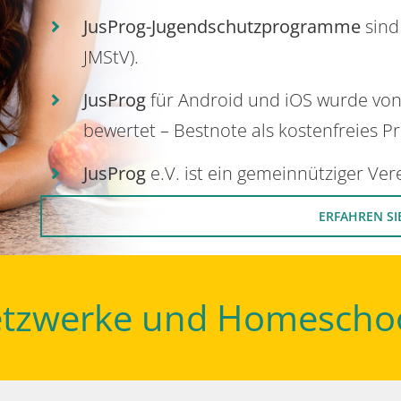
JusProg-Jugendschutzprogramme
sind
JMStV).
JusProg
für Android und iOS wurde vo
bewertet – Bestnote als kostenfreies P
JusProg
e.V. ist ein gemeinnütziger Ve
ERFAHREN SI
Netzwerke und Homescho