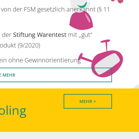
 von der FSM gesetzlich anerkannt (§ 11
n der
Stiftung Warentest
mit „gut“
rodukt (9/2020)
rein ohne Gewinnorientierung
E MEHR
MEHR >
oling