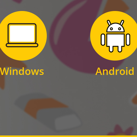
Zum Download
Zum Download
für Windows
für Android
Windows
Android
WINDOWS
ANDROID