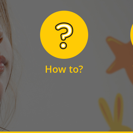
Hier finden Sie
unsere FAQs
How to?
FAQS