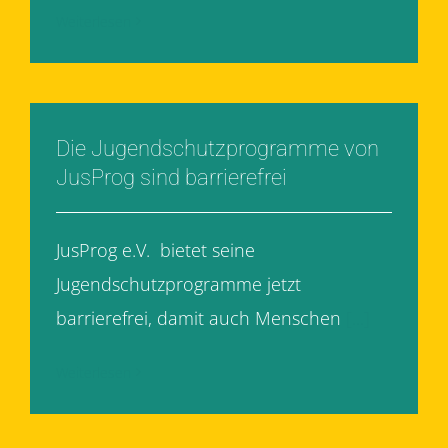
Weiterlesen
Die Jugendschutzprogramme von
JusProg sind barrierefrei
JusProg e.V. bietet seine
Jugendschutzprogramme jetzt
barrierefrei, damit auch Menschen
[...]
Weiterlesen