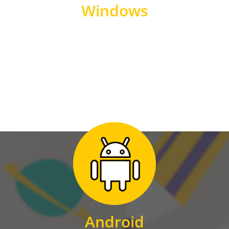
Windows
WINDOWS
Zum Download
für Android
Android