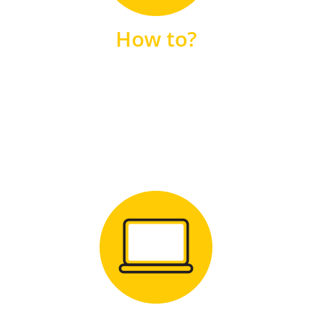
unsere FAQs
How to?
FAQS
Zum Download
für Windows