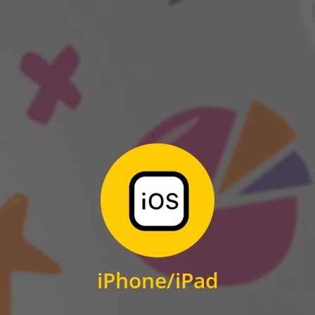
ANDROID
Zum Download
für iPhone und iPad
iPhone/iPad
IOS