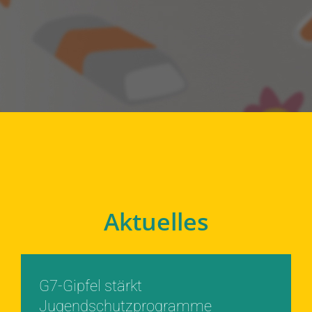
Aktuelles
G7-Gipfel stärkt
Jugendschutzprogramme