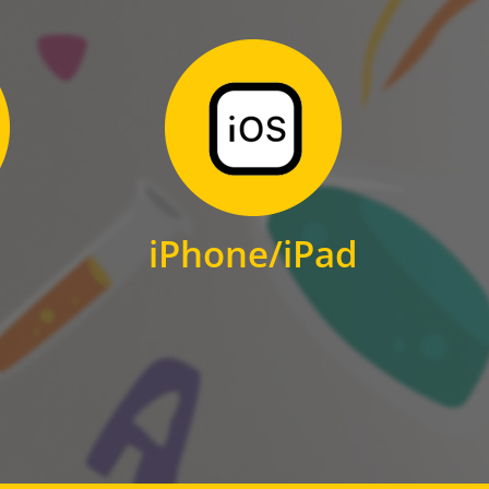
Zum Download
für iPhone und iPad
iPhone/iPad
IOS