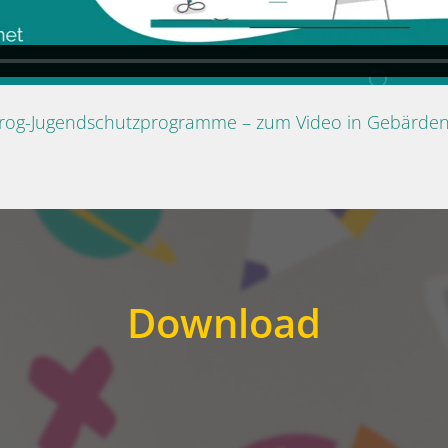
Prog-Jugendschutzprogramme – zum Video in Gebärde
Download