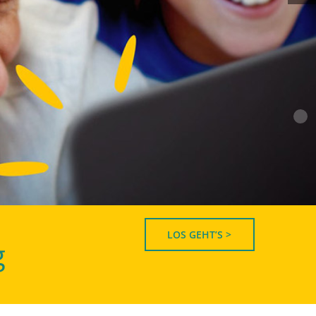
LOS GEHT’S >
g