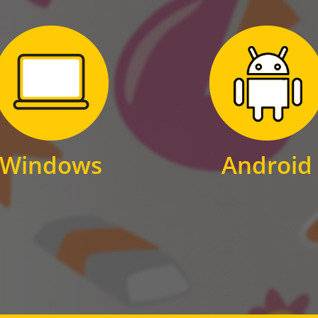
Zum Download
Zum Download
für Windows
für Android
Windows
Android
WINDOWS
ANDROID