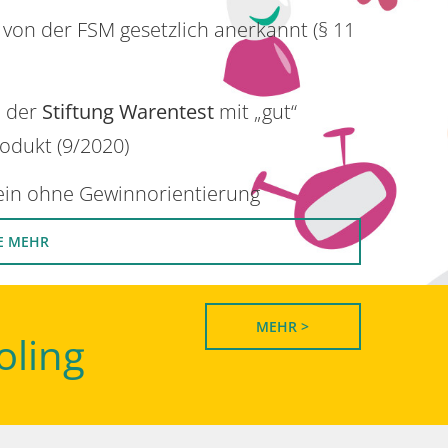
 von der FSM gesetzlich anerkannt (§ 11
n der
Stiftung Warentest
mit „gut“
rodukt (9/2020)
rein ohne Gewinnorientierung
E MEHR
MEHR >
oling