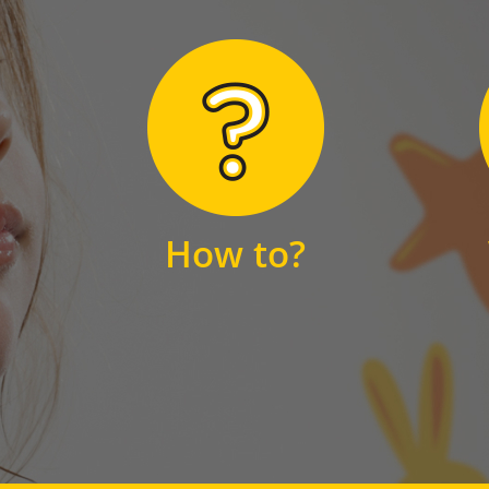
Hier finden Sie
unsere FAQs
How to?
FAQS