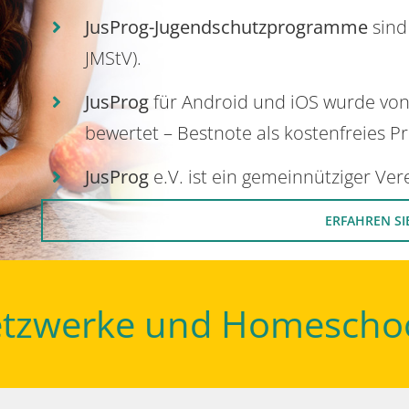
JusProg-Jugendschutzprogramme
sind
JMStV).
JusProg
für Android und iOS wurde vo
bewertet – Bestnote als kostenfreies P
JusProg
e.V. ist ein gemeinnütziger Ve
ERFAHREN SI
Netzwerke und Homescho