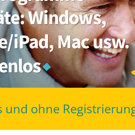
räte: Windows,
e/iPad, Mac usw.
tenlos
s und ohne Registrierun