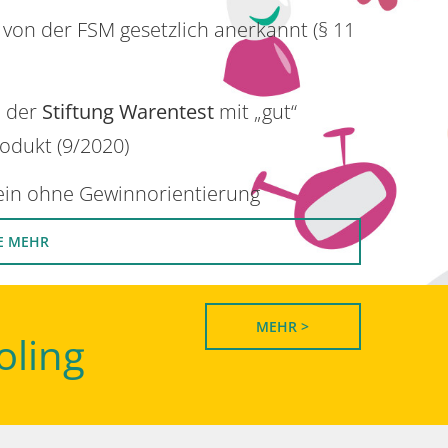
 von der FSM gesetzlich anerkannt (§ 11
n der
Stiftung Warentest
mit „gut“
rodukt (9/2020)
rein ohne Gewinnorientierung
E MEHR
MEHR >
oling