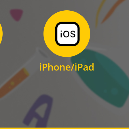
Zum Download
für iPhone und iPad
iPhone/iPad
IOS