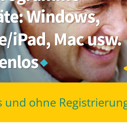
räte: Windows,
e/iPad, Mac usw.
tenlos
s und ohne Registrierun