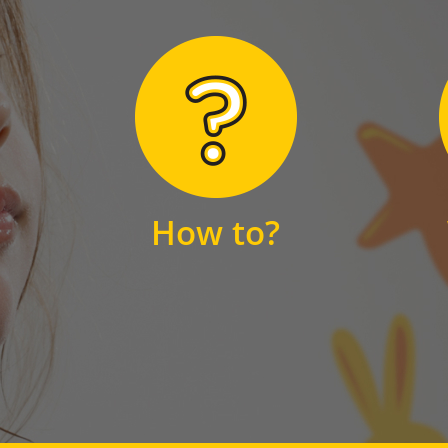
Hier finden Sie
unsere FAQs
How to?
FAQS