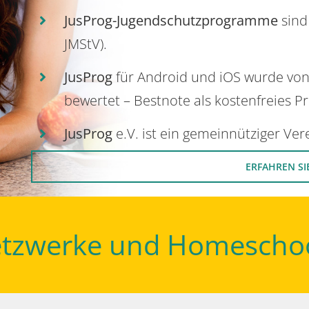
JusProg-Jugendschutzprogramme
sind
JMStV).
JusProg
für Android und iOS wurde vo
bewertet – Bestnote als kostenfreies P
JusProg
e.V. ist ein gemeinnütziger Ve
ERFAHREN SI
Netzwerke und Homescho