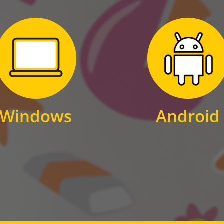
Zum Download
Zum Download
für Windows
für Android
Windows
Android
WINDOWS
ANDROID