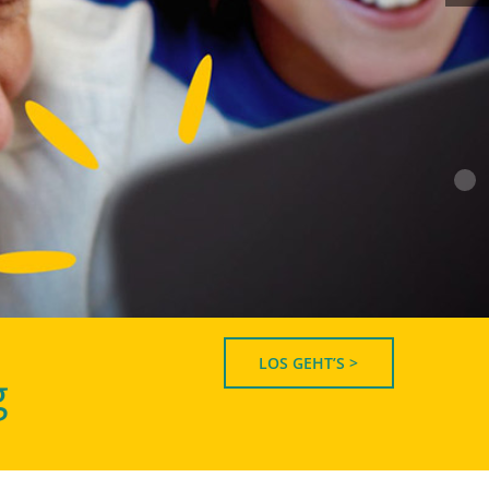
LOS GEHT’S >
g