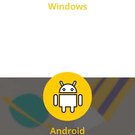
Windows
WINDOWS
Zum Download
für Android
Android