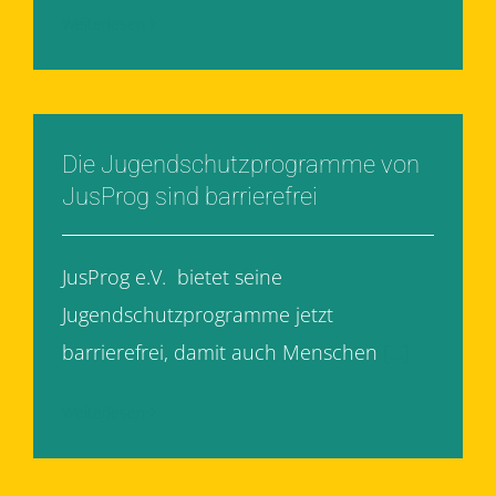
Weiterlesen
Die Jugendschutzprogramme von
JusProg sind barrierefrei
JusProg e.V. bietet seine
Jugendschutzprogramme jetzt
barrierefrei, damit auch Menschen
[...]
Weiterlesen