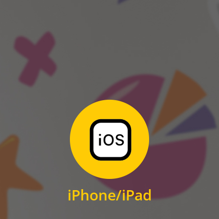
ANDROID
Zum Download
für iPhone und iPad
iPhone/iPad
IOS