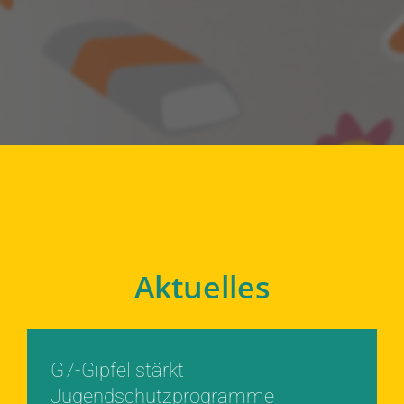
Aktuelles
G7-Gipfel stärkt
Jugendschutzprogramme