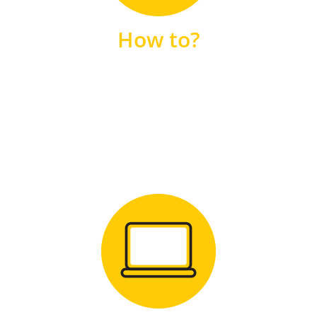
unsere FAQs
How to?
FAQS
Zum Download
für Windows