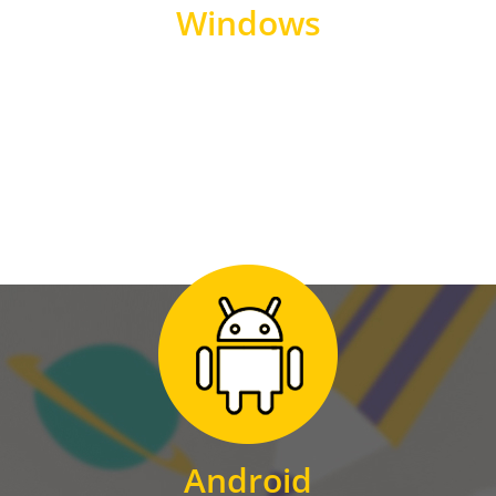
Windows
WINDOWS
Zum Download
für Android
Android