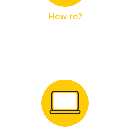
unsere FAQs
How to?
FAQS
Zum Download
für Windows