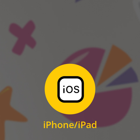
ANDROID
Zum Download
für iPhone und iPad
iPhone/iPad
IOS