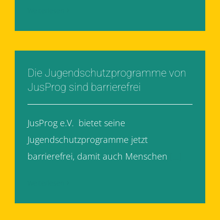
Weiterlesen
Die Jugendschutzprogramme von
JusProg sind barrierefrei
JusProg e.V. bietet seine
Jugendschutzprogramme jetzt
barrierefrei, damit auch Menschen
[...]
Weiterlesen