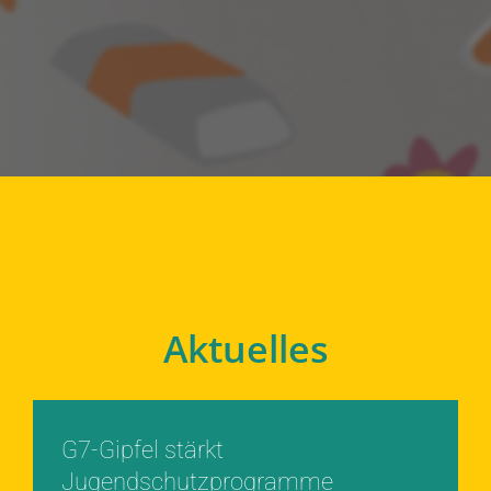
Aktuelles
G7-Gipfel stärkt
Jugendschutzprogramme