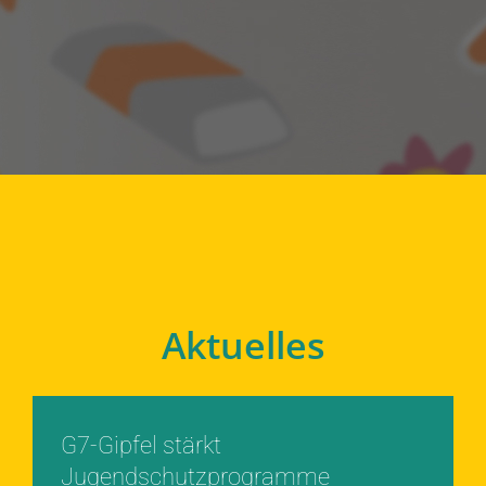
Aktuelles
G7-Gipfel stärkt
Jugendschutzprogramme