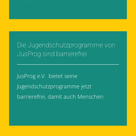
Weiterlesen
Die Jugendschutzprogramme von
JusProg sind barrierefrei
JusProg e.V. bietet seine
Jugendschutzprogramme jetzt
barrierefrei, damit auch Menschen
[...]
Weiterlesen