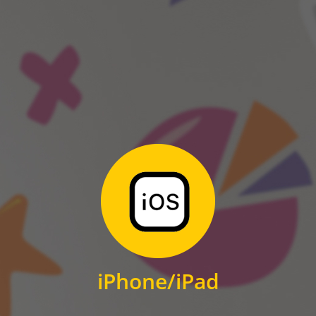
ANDROID
Zum Download
für iPhone und iPad
iPhone/iPad
IOS