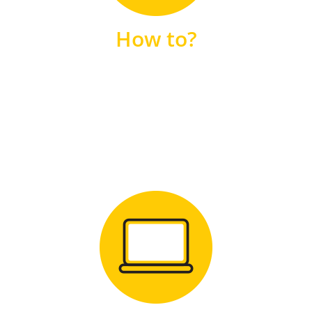
unsere FAQs
How to?
FAQS
Zum Download
für Windows