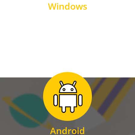
Windows
WINDOWS
Zum Download
für Android
Android