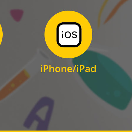
Zum Download
für iPhone und iPad
iPhone/iPad
IOS