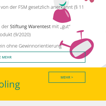
 von der FSM gesetzlich anerkannt (§ 11
n der
Stiftung Warentest
mit „gut“
rodukt (9/2020)
rein ohne Gewinnorientierung
E MEHR
MEHR >
oling