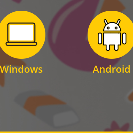
Zum Download
Zum Download
für Windows
für Android
Windows
Android
WINDOWS
ANDROID