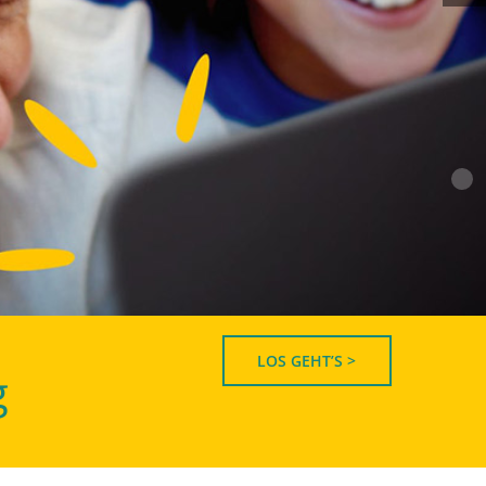
LOS GEHT’S >
g