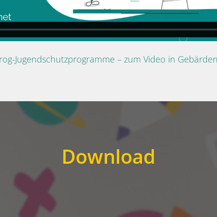
Prog-Jugendschutzprogramme – zum Video in Gebärde
Download