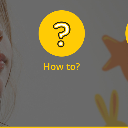
Hier finden Sie
unsere FAQs
How to?
FAQS