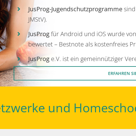
JusProg-Jugendschutzprogramme
sind
JMStV).
JusProg
für Android und iOS wurde vo
bewertet – Bestnote als kostenfreies P
JusProg
e.V. ist ein gemeinnütziger Ve
ERFAHREN SI
Netzwerke und Homescho