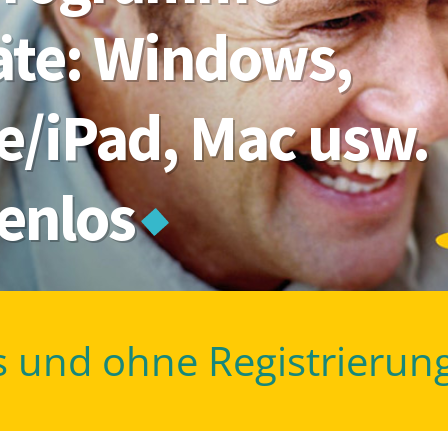
räte: Windows,
e/iPad, Mac usw.
tenlos
s und ohne Registrierun