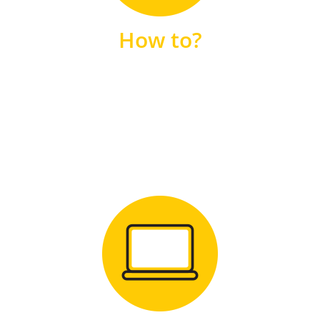
unsere FAQs
How to?
FAQS
Zum Download
für Windows