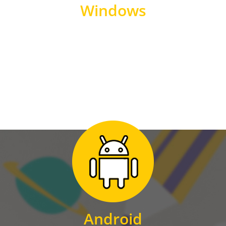
Windows
WINDOWS
Zum Download
für Android
Android