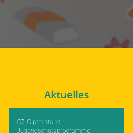
Aktuelles
G7-Gipfel stärkt
Jugendschutzprogramme