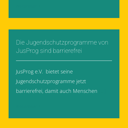
Weiterlesen
Die Jugendschutzprogramme von
JusProg sind barrierefrei
JusProg e.V. bietet seine
Jugendschutzprogramme jetzt
barrierefrei, damit auch Menschen
[...]
Weiterlesen