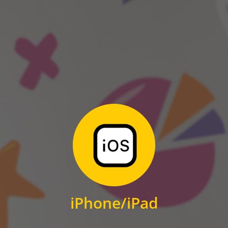
ANDROID
Zum Download
für iPhone und iPad
iPhone/iPad
IOS