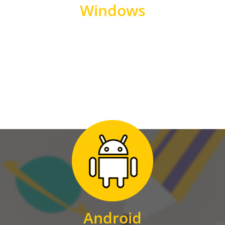
Windows
WINDOWS
Zum Download
für Android
Android