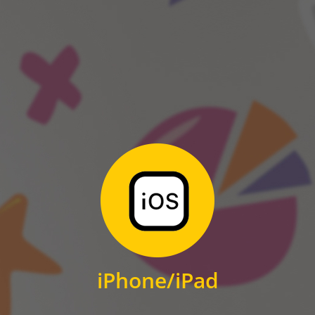
ANDROID
Zum Download
für iPhone und iPad
iPhone/iPad
IOS