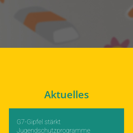
Aktuelles
G7-Gipfel stärkt
Jugendschutzprogramme