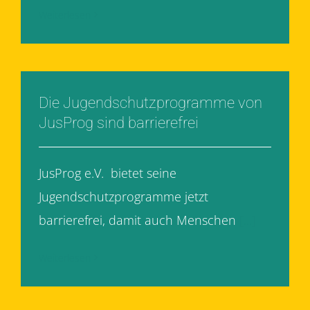
Weiterlesen
Die Jugendschutzprogramme von
JusProg sind barrierefrei
JusProg e.V. bietet seine
Jugendschutzprogramme jetzt
barrierefrei, damit auch Menschen
[...]
Weiterlesen