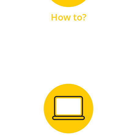
unsere FAQs
How to?
FAQS
Zum Download
für Windows