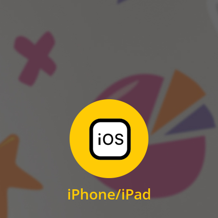
ANDROID
Zum Download
für iPhone und iPad
iPhone/iPad
IOS