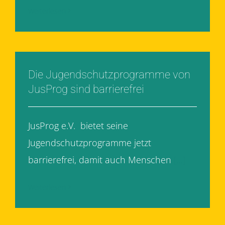
Weiterlesen
Die Jugendschutzprogramme von
JusProg sind barrierefrei
JusProg e.V. bietet seine
Jugendschutzprogramme jetzt
barrierefrei, damit auch Menschen
[...]
Weiterlesen