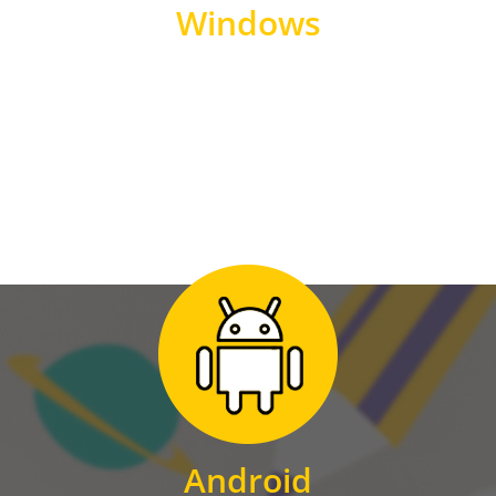
Windows
WINDOWS
Zum Download
für Android
Android