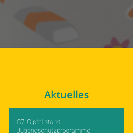
Aktuelles
G7-Gipfel stärkt
Jugendschutzprogramme