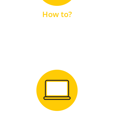
unsere FAQs
How to?
FAQS
Zum Download
für Windows