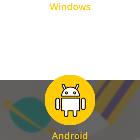
Windows
WINDOWS
Zum Download
für Android
Android