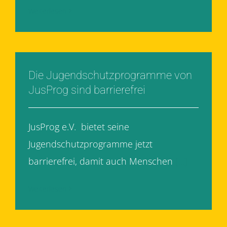
Weiterlesen
Die Jugendschutzprogramme von
JusProg sind barrierefrei
JusProg e.V. bietet seine
Jugendschutzprogramme jetzt
barrierefrei, damit auch Menschen
[...]
Weiterlesen