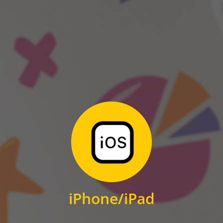
ANDROID
Zum Download
für iPhone und iPad
iPhone/iPad
IOS