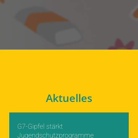
Aktuelles
G7-Gipfel stärkt
Jugendschutzprogramme