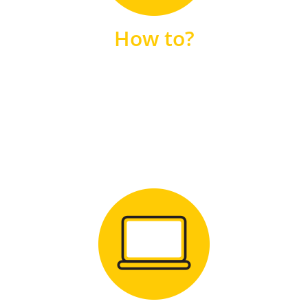
unsere FAQs
How to?
FAQS
Zum Download
für Windows