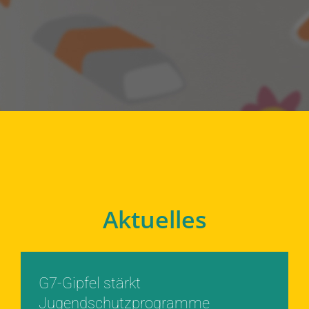
Aktuelles
G7-Gipfel stärkt
Jugendschutzprogramme