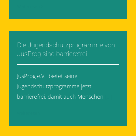
Weiterlesen
Die Jugendschutzprogramme von
JusProg sind barrierefrei
JusProg e.V. bietet seine
Jugendschutzprogramme jetzt
barrierefrei, damit auch Menschen
[...]
Weiterlesen