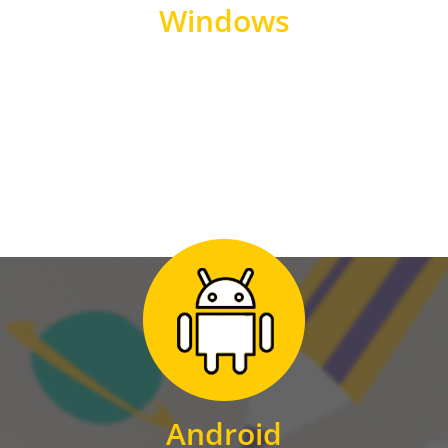
Windows
WINDOWS
Zum Download
für Android
Android