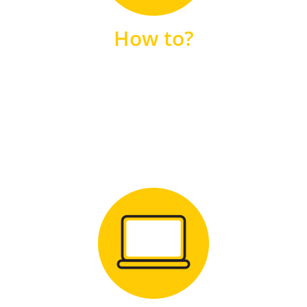
unsere FAQs
How to?
FAQS
Zum Download
für Windows