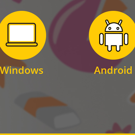
Zum Download
Zum Download
für Windows
für Android
Windows
Android
WINDOWS
ANDROID