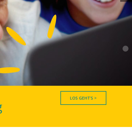
LOS GEHT’S >
g