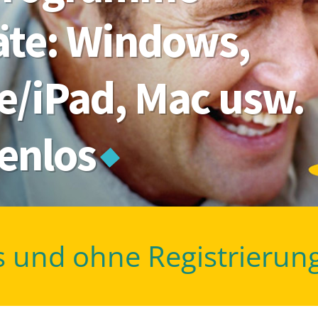
räte: Windows,
e/iPad, Mac usw.
tenlos
s und ohne Registrierun