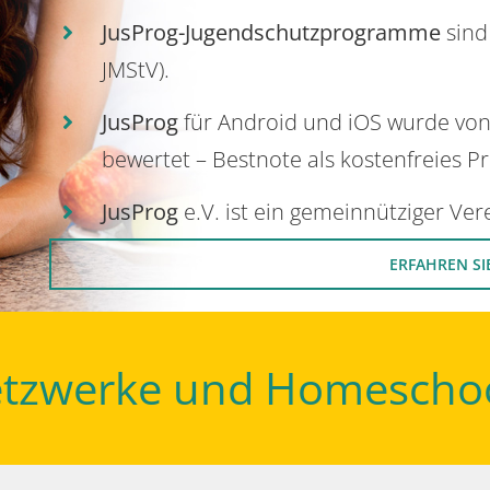
JusProg-Jugendschutzprogramme
sind
JMStV).
JusProg
für Android und iOS wurde vo
bewertet – Bestnote als kostenfreies P
JusProg
e.V. ist ein gemeinnütziger Ve
ERFAHREN SI
Netzwerke und Homescho