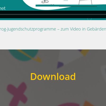
Prog-Jugendschutzprogramme – zum Video in Gebärde
Download