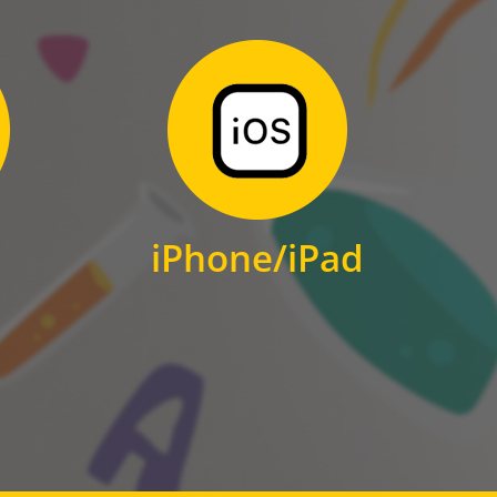
Zum Download
für iPhone und iPad
iPhone/iPad
IOS