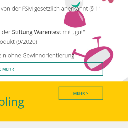
 von der FSM gesetzlich anerkannt (§ 11
n der
Stiftung Warentest
mit „gut“
rodukt (9/2020)
rein ohne Gewinnorientierung
E MEHR
MEHR >
oling