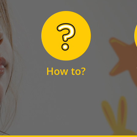
Hier finden Sie
unsere FAQs
How to?
FAQS