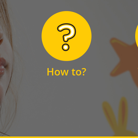
Hier finden Sie
unsere FAQs
How to?
FAQS