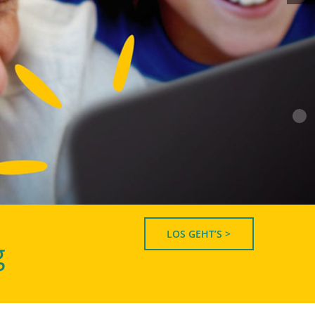
LOS GEHT’S >
g