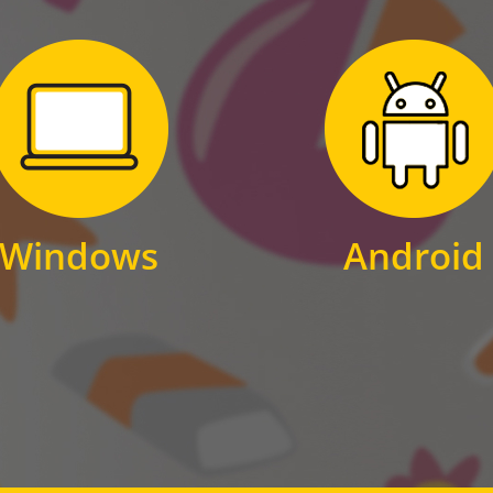
Zum Download
Zum Download
für Windows
für Android
Windows
Android
WINDOWS
ANDROID