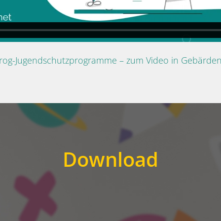
Prog-Jugendschutzprogramme – zum Video in Gebärde
Download