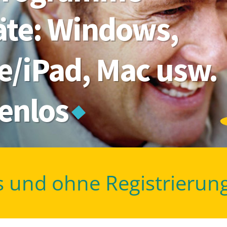
räte: Windows,
e/iPad, Mac usw.
tenlos
s und ohne Registrierun