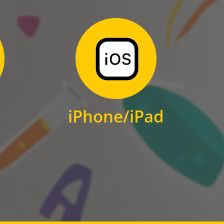
Zum Download
für iPhone und iPad
iPhone/iPad
IOS