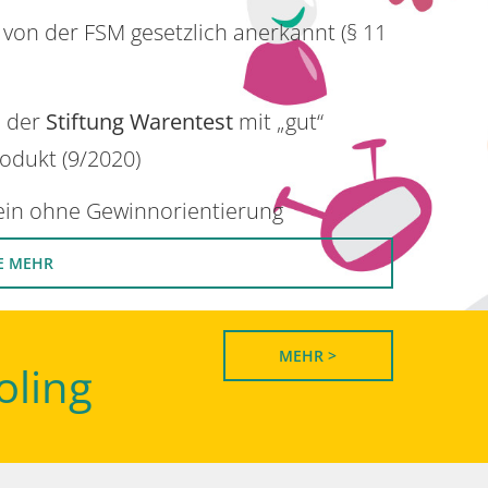
 von der FSM gesetzlich anerkannt (§ 11
n der
Stiftung Warentest
mit „gut“
rodukt (9/2020)
rein ohne Gewinnorientierung
E MEHR
MEHR >
oling