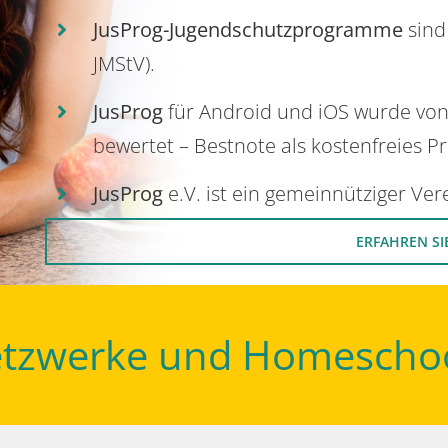
JusProg-Jugendschutzprogramme
sind
JMStV).
JusProg
für Android und iOS wurde vo
bewertet – Bestnote als kostenfreies P
JusProg
e.V. ist ein gemeinnütziger Ve
ERFAHREN SI
Netzwerke und Homescho