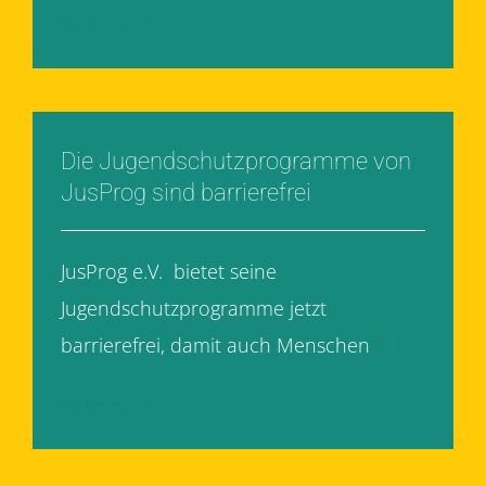
Weiterlesen
Die Jugendschutzprogramme von
JusProg sind barrierefrei
JusProg e.V. bietet seine
Jugendschutzprogramme jetzt
barrierefrei, damit auch Menschen
[...]
Weiterlesen