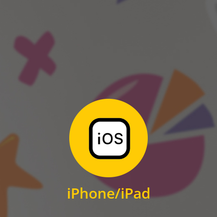
ANDROID
Zum Download
für iPhone und iPad
iPhone/iPad
IOS