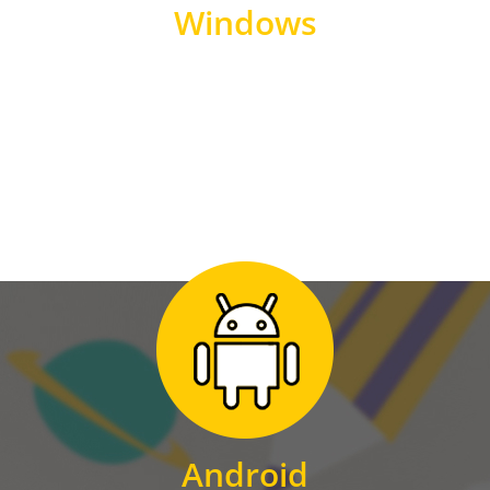
Windows
WINDOWS
Zum Download
für Android
Android