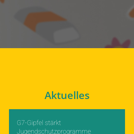
Aktuelles
G7-Gipfel stärkt
Jugendschutzprogramme