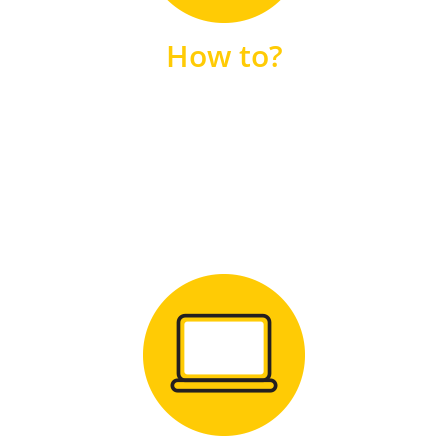
unsere FAQs
How to?
FAQS
Zum Download
für Windows