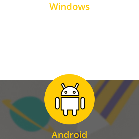
Windows
WINDOWS
Zum Download
für Android
Android