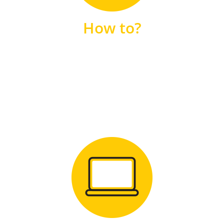
unsere FAQs
How to?
FAQS
Zum Download
für Windows