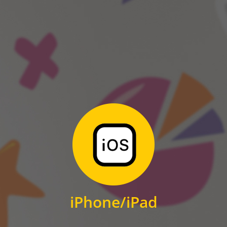
ANDROID
Zum Download
für iPhone und iPad
iPhone/iPad
IOS