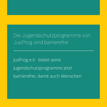
Weiterlesen
Die Jugendschutzprogramme von
JusProg sind barrierefrei
JusProg e.V. bietet seine
Jugendschutzprogramme jetzt
barrierefrei, damit auch Menschen
[...]
Weiterlesen