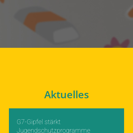
Aktuelles
G7-Gipfel stärkt
Jugendschutzprogramme