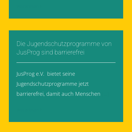
Weiterlesen
Die Jugendschutzprogramme von
JusProg sind barrierefrei
JusProg e.V. bietet seine
Jugendschutzprogramme jetzt
barrierefrei, damit auch Menschen
[...]
Weiterlesen