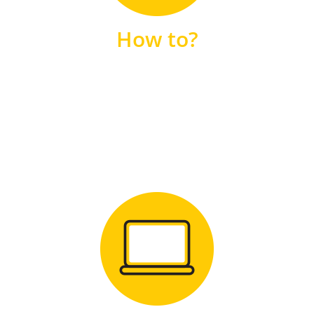
unsere FAQs
How to?
FAQS
Zum Download
für Windows