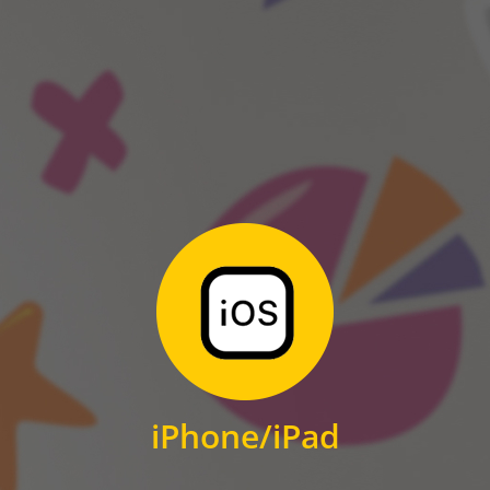
ANDROID
Zum Download
für iPhone und iPad
iPhone/iPad
IOS