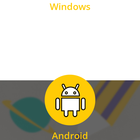
Windows
WINDOWS
Zum Download
für Android
Android