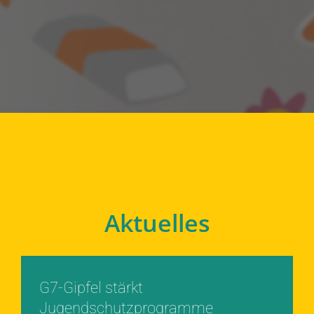
Aktuelles
G7-Gipfel stärkt
Jugendschutzprogramme