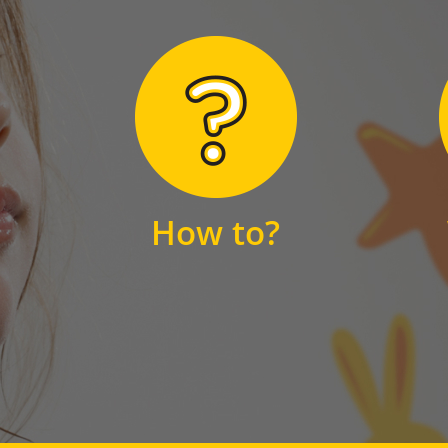
Hier finden Sie
unsere FAQs
How to?
FAQS