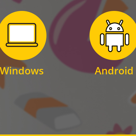
Zum Download
Zum Download
für Windows
für Android
Windows
Android
WINDOWS
ANDROID