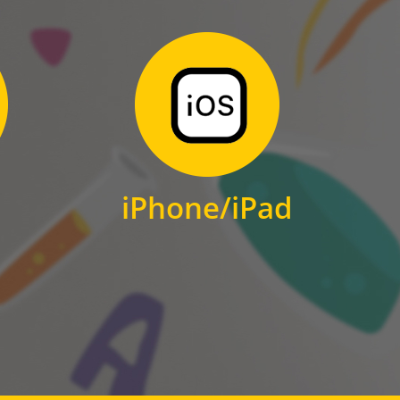
Zum Download
für iPhone und iPad
iPhone/iPad
IOS