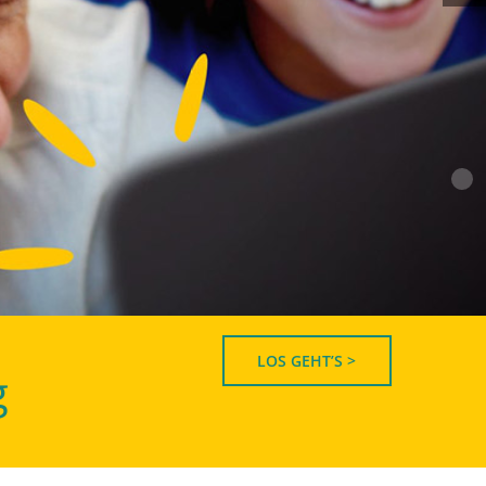
LOS GEHT’S >
g