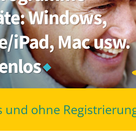
räte: Windows,
e/iPad, Mac usw.
tenlos
s und ohne Registrierun