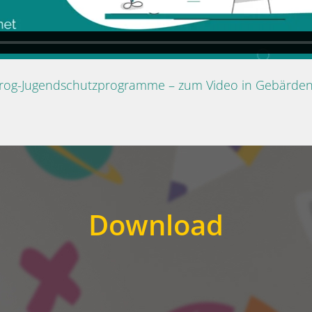
Prog-Jugendschutzprogramme – zum Video in Gebärde
Download