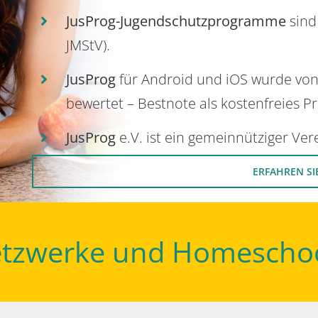
JusProg-Jugendschutzprogramme
sind
JMStV).
JusProg
für Android und iOS wurde vo
bewertet – Bestnote als kostenfreies P
JusProg
e.V. ist ein gemeinnütziger Ve
ERFAHREN SI
Netzwerke und Homescho