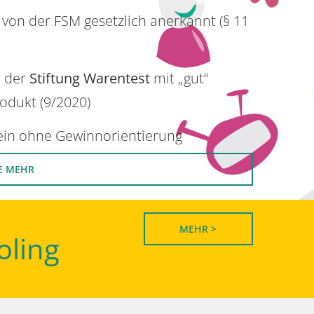
 von der FSM gesetzlich anerkannt (§ 11
n der
Stiftung Warentest
mit „gut“
rodukt (9/2020)
rein ohne Gewinnorientierung
E MEHR
MEHR >
oling