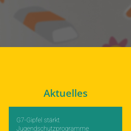
Aktuelles
G7-Gipfel stärkt
Jugendschutzprogramme