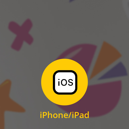
ANDROID
Zum Download
für iPhone und iPad
iPhone/iPad
IOS