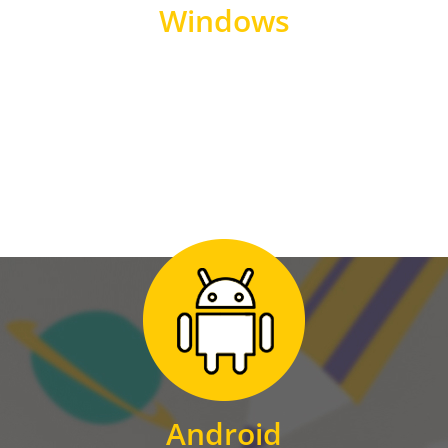
Windows
WINDOWS
Zum Download
für Android
Android