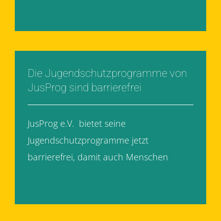
Weiterlesen
Die Jugendschutzprogramme von
JusProg sind barrierefrei
JusProg e.V. bietet seine
Jugendschutzprogramme jetzt
barrierefrei, damit auch Menschen
[...]
Weiterlesen