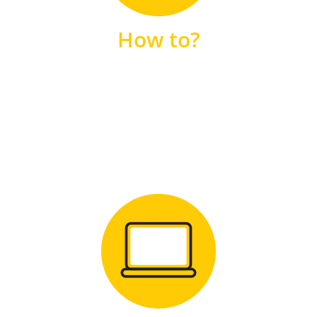
unsere FAQs
How to?
FAQS
Zum Download
für Windows