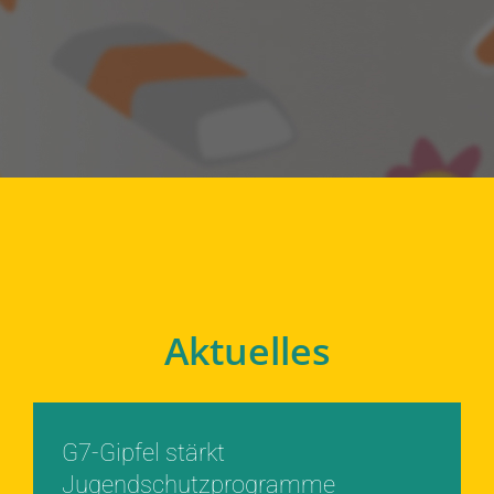
Aktuelles
G7-Gipfel stärkt
Jugendschutzprogramme