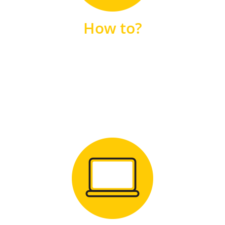
unsere FAQs
How to?
FAQS
Zum Download
für Windows