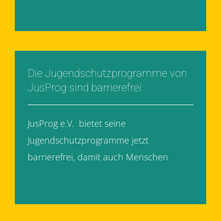
Weiterlesen
Die Jugendschutzprogramme von
JusProg sind barrierefrei
JusProg e.V. bietet seine
Jugendschutzprogramme jetzt
barrierefrei, damit auch Menschen
[...]
Weiterlesen