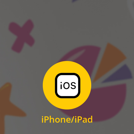
ANDROID
Zum Download
für iPhone und iPad
iPhone/iPad
IOS