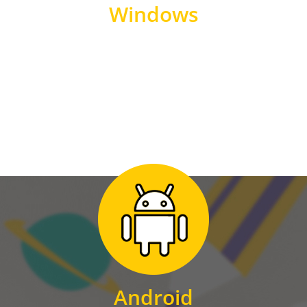
Windows
WINDOWS
Zum Download
für Android
Android