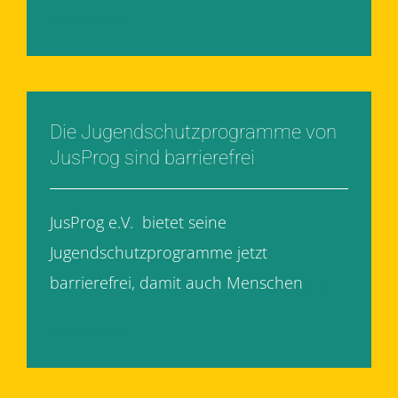
Weiterlesen
Die Jugendschutzprogramme von
JusProg sind barrierefrei
JusProg e.V. bietet seine
Jugendschutzprogramme jetzt
barrierefrei, damit auch Menschen
[...]
Weiterlesen