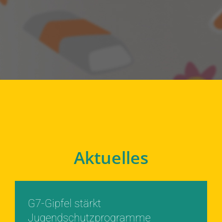
Aktuelles
G7-Gipfel stärkt
Jugendschutzprogramme