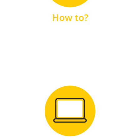
unsere FAQs
How to?
FAQS
Zum Download
für Windows