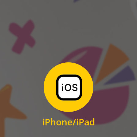
ANDROID
Zum Download
für iPhone und iPad
iPhone/iPad
IOS