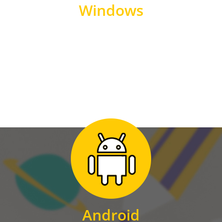
Windows
WINDOWS
Zum Download
für Android
Android