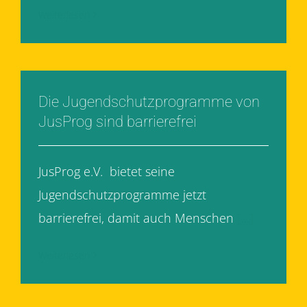
Weiterlesen
Die Jugendschutzprogramme von
JusProg sind barrierefrei
JusProg e.V. bietet seine
Jugendschutzprogramme jetzt
barrierefrei, damit auch Menschen
[...]
Weiterlesen