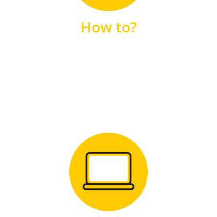
unsere FAQs
How to?
FAQS
Zum Download
für Windows