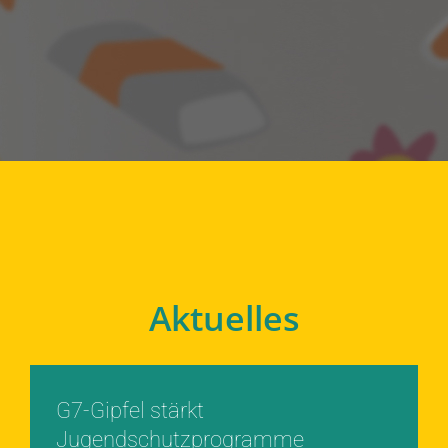
Aktuelles
G7-Gipfel stärkt
Jugendschutzprogramme