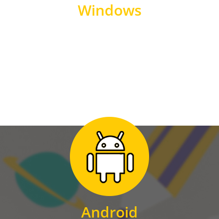
Windows
WINDOWS
Zum Download
für Android
Android