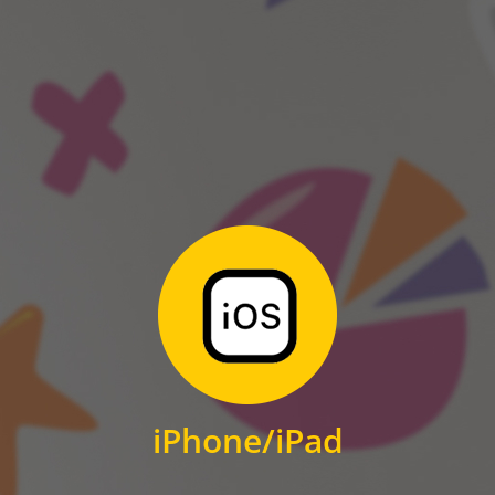
ANDROID
Zum Download
für iPhone und iPad
iPhone/iPad
IOS