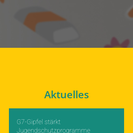
Aktuelles
G7-Gipfel stärkt
Jugendschutzprogramme