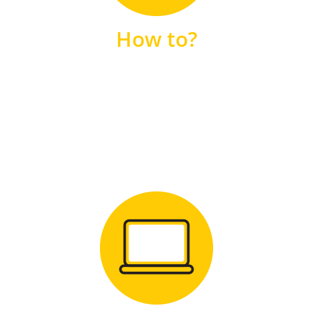
unsere FAQs
How to?
FAQS
Zum Download
für Windows