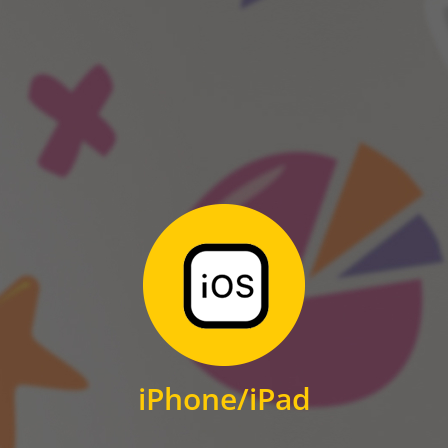
ANDROID
Zum Download
für iPhone und iPad
iPhone/iPad
IOS