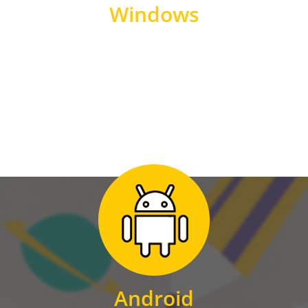
Windows
WINDOWS
Zum Download
für Android
Android