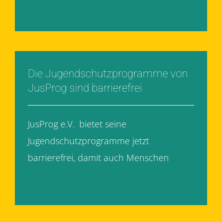
Weiterlesen
Die Jugendschutzprogramme von
JusProg sind barrierefrei
JusProg e.V. bietet seine
Jugendschutzprogramme jetzt
barrierefrei, damit auch Menschen
[...]
Weiterlesen