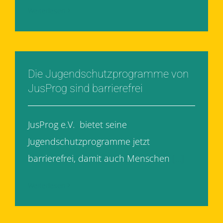
Weiterlesen
Die Jugendschutzprogramme von
JusProg sind barrierefrei
JusProg e.V. bietet seine
Jugendschutzprogramme jetzt
barrierefrei, damit auch Menschen
[...]
Weiterlesen