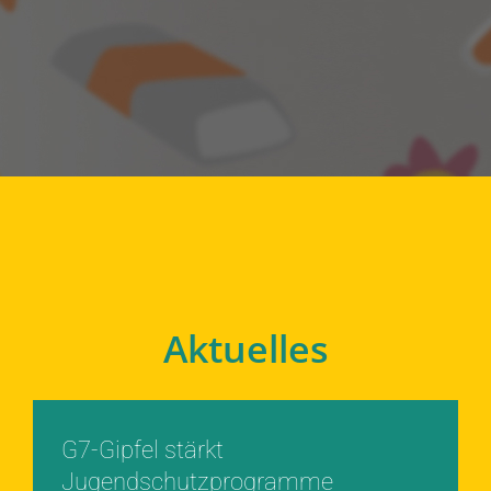
Aktuelles
G7-Gipfel stärkt
Jugendschutzprogramme