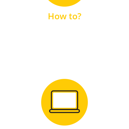
unsere FAQs
How to?
FAQS
Zum Download
für Windows