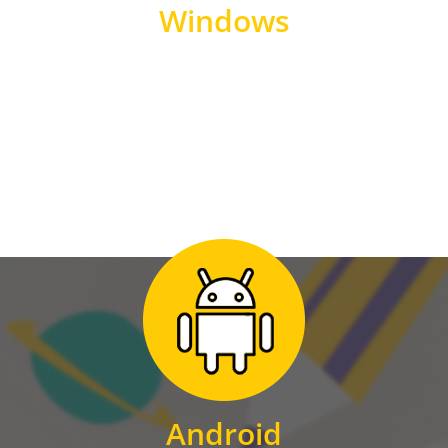
Windows
WINDOWS
Zum Download
für Android
Android