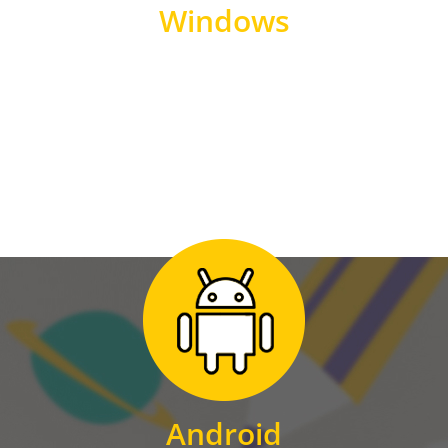
Windows
WINDOWS
Zum Download
für Android
Android