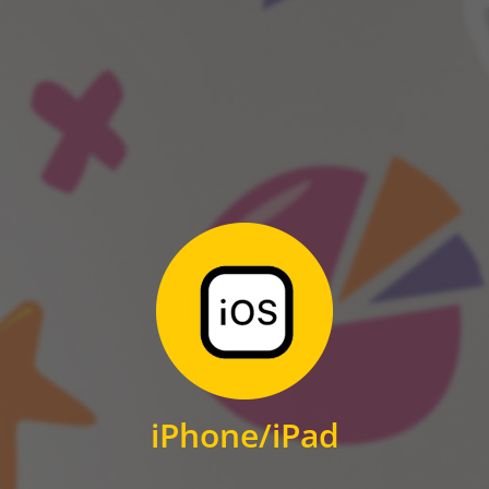
ANDROID
Zum Download
für iPhone und iPad
iPhone/iPad
IOS