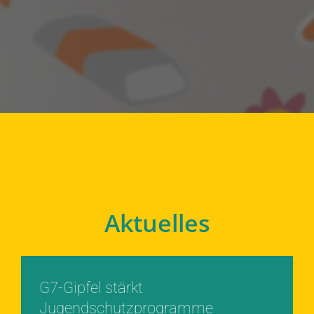
Aktuelles
G7-Gipfel stärkt
Jugendschutzprogramme