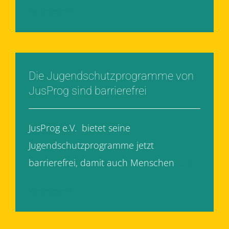
Weiterlesen
Die Jugendschutzprogramme von
JusProg sind barrierefrei
JusProg e.V. bietet seine
Jugendschutzprogramme jetzt
barrierefrei, damit auch Menschen
[...]
Weiterlesen