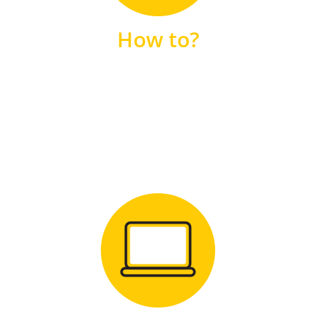
unsere FAQs
How to?
FAQS
Zum Download
für Windows