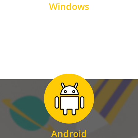
Windows
WINDOWS
Zum Download
für Android
Android