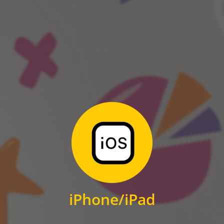
ANDROID
Zum Download
für iPhone und iPad
iPhone/iPad
IOS