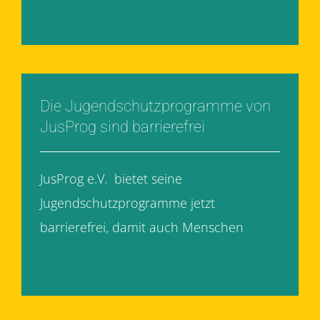
Weiterlesen
Die Jugendschutzprogramme von
JusProg sind barrierefrei
JusProg e.V. bietet seine
Jugendschutzprogramme jetzt
barrierefrei, damit auch Menschen
[...]
Weiterlesen