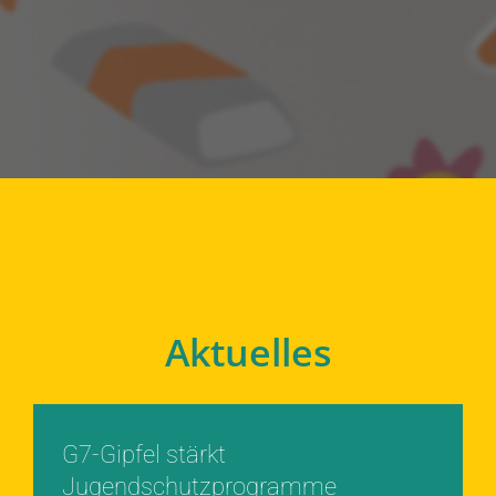
Aktuelles
G7-Gipfel stärkt
Jugendschutzprogramme