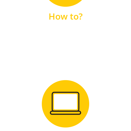
unsere FAQs
How to?
FAQS
Zum Download
für Windows