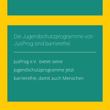
Weiterlesen
Die Jugendschutzprogramme von
JusProg sind barrierefrei
JusProg e.V. bietet seine
Jugendschutzprogramme jetzt
barrierefrei, damit auch Menschen
[...]
Weiterlesen