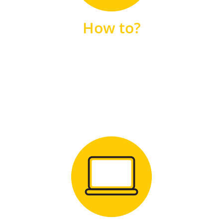
unsere FAQs
How to?
FAQS
Zum Download
für Windows