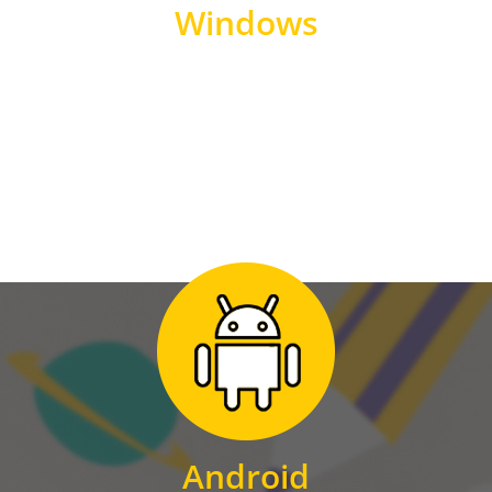
Windows
WINDOWS
Zum Download
für Android
Android