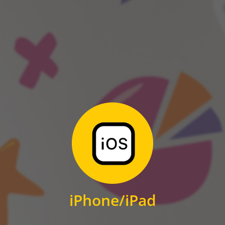
ANDROID
Zum Download
für iPhone und iPad
iPhone/iPad
IOS