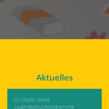
Aktuelles
G7-Gipfel stärkt
Jugendschutzprogramme