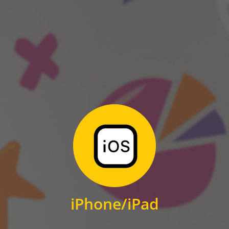
ANDROID
Zum Download
für iPhone und iPad
iPhone/iPad
IOS