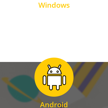
Windows
WINDOWS
Zum Download
für Android
Android