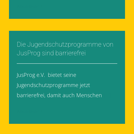
Weiterlesen
Die Jugendschutzprogramme von
JusProg sind barrierefrei
JusProg e.V. bietet seine
Jugendschutzprogramme jetzt
barrierefrei, damit auch Menschen
[...]
Weiterlesen