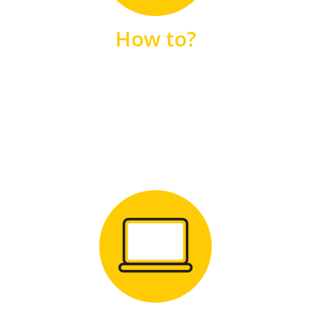
unsere FAQs
How to?
FAQS
Zum Download
für Windows