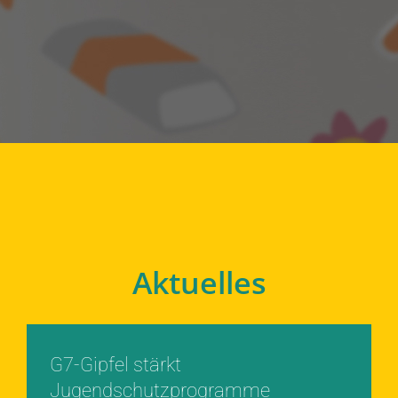
Aktuelles
G7-Gipfel stärkt
Jugendschutzprogramme